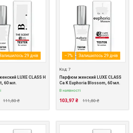
Залишилось 29 днів
–7%
Залишилось 29 днів
7
енский LUXE CLASS H
Парфюм женский LUXE CLASS
t, 60 мл.
Ca K Euphoria Blossom, 60 мл.
і
В наявності
103,97 ₴
111,80 ₴
111,80 ₴