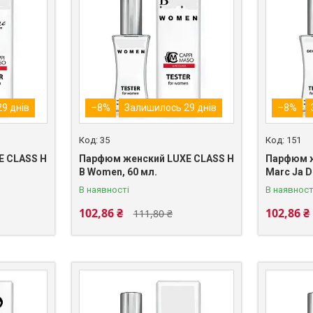
9 днів
–8%
Залишилось 29 днів
–8%
35
151
E CLASS H
Парфюм женский LUXE CLASS H
Парфюм ж
B Women, 60 мл.
Marc Ja D
В наявності
В наявност
102,86 ₴
102,86 ₴
111,80 ₴