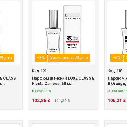
9 днів
–8%
Залишилось 29 днів
–5%
193
418
XE CLASS
Парфюм женский LUXE CLASS E
Парфюм ж
мл.
Fiesta Carioca, 60 мл.
B Orange,
В наявності
В наявност
102,86 ₴
106,21 ₴
111,80 ₴