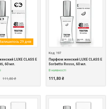
Залишилось 29 днів
197
енский LUXE CLASS E
Парфюм женский LUXE CLASS E
iti, 60 мл.
Sorbetto Rosso, 60 мл.
і
В наявності
111,80 ₴
111,80 ₴