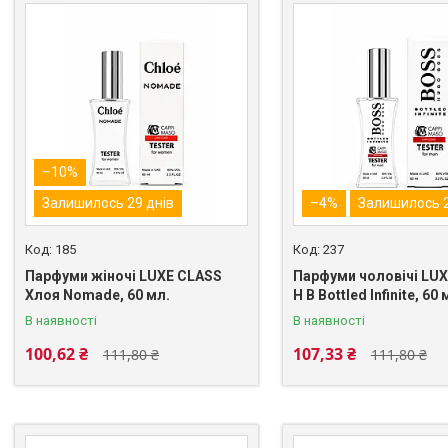
–10%
Залишилось 29 днів
–4%
Залишилось 2
185
237
Парфуми жіночі LUXE CLASS
Парфуми чоловічі LU
Хлоя Nomade, 60 мл.
H B Bottled Infinite, 60 
В наявності
В наявності
100,62 ₴
107,33 ₴
111,80 ₴
111,80 ₴