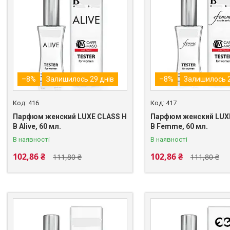
–8%
Залишилось 29 днів
–8%
Залишилось 2
416
417
Парфюм женский LUXE CLASS H
Парфюм женский LUX
B Alive, 60 мл.
B Femme, 60 мл.
В наявності
В наявності
102,86 ₴
102,86 ₴
111,80 ₴
111,80 ₴