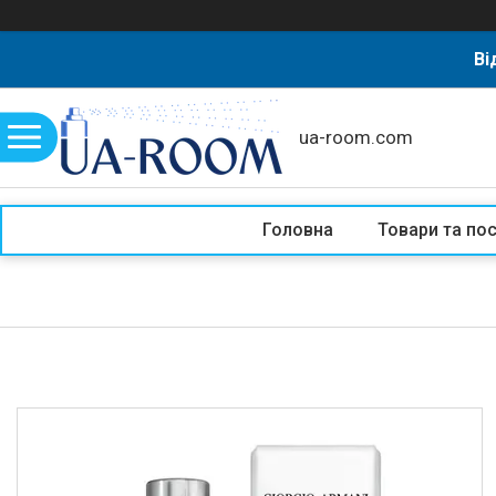
Ві
ua-room.com
Головна
Товари та по