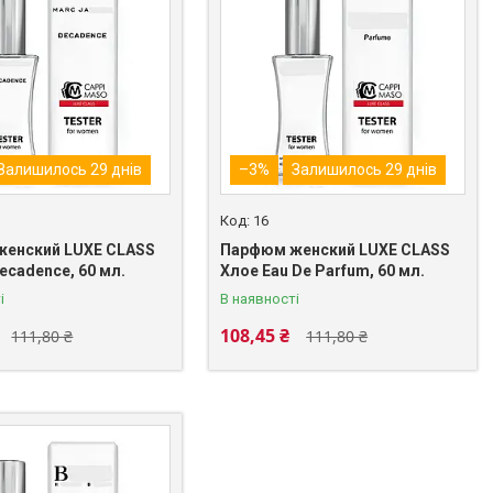
Залишилось 29 днів
–3%
Залишилось 29 днів
16
енский LUXE CLASS
Парфюм женский LUXE CLASS
ecadence, 60 мл.
Хлое Eau De Parfum, 60 мл.
і
В наявності
108,45 ₴
111,80 ₴
111,80 ₴