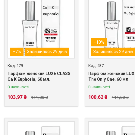
–10%
–7%
Залишилось 29 днів
Залишилось 29 днів
179
537
Парфюм женский LUXE CLASS
Парфюм женский LUX
Ca K Euphoria, 60 мл.
The Only One, 60 мл.
В наявності
В наявності
103,97 ₴
100,62 ₴
111,80 ₴
111,80 ₴