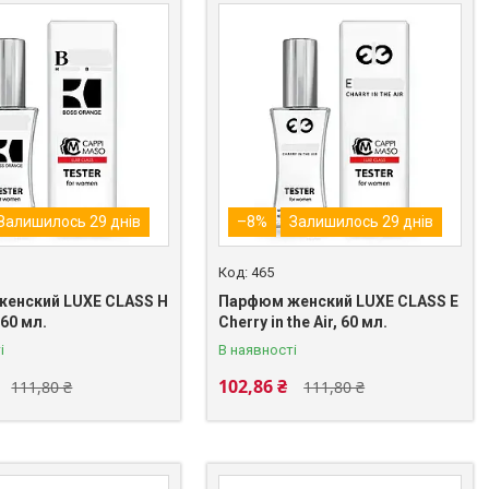
Залишилось 29 днів
–8%
Залишилось 29 днів
465
енский LUXE CLASS H
Парфюм женский LUXE CLASS E
 60 мл.
Cherry in the Air, 60 мл.
і
В наявності
102,86 ₴
111,80 ₴
111,80 ₴