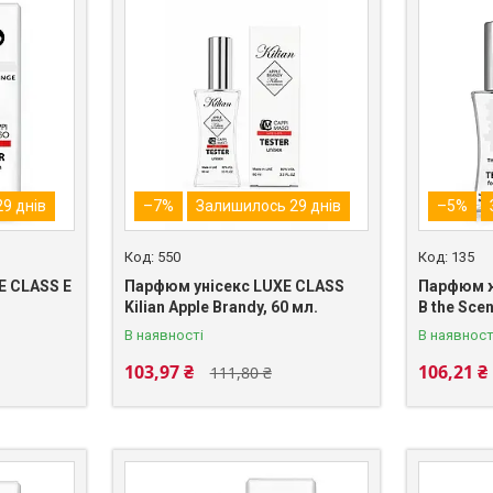
9 днів
–7%
Залишилось 29 днів
–5%
550
135
 CLASS E
Парфюм унісекс LUXE CLASS
Парфюм ж
Kilian Apple Brandy, 60 мл.
B the Scen
В наявності
В наявност
103,97 ₴
106,21 ₴
111,80 ₴