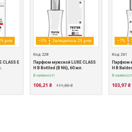
9 днів
–5%
Залишилось 29 днів
–7%
228
261
 CLASS E
Парфюм мужской LUXE CLASS
Парфюм 
.
H B Bottled (B N6), 60 мл.
H B Baldes
В наявності
В наявност
106,21 ₴
103,97 ₴
111,80 ₴