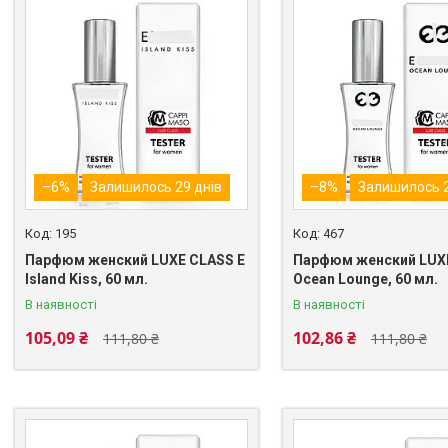
–6%
Залишилось 29 днів
–8%
Залишилось 2
195
467
Парфюм женский LUXE CLASS E
Парфюм женский LUXE
Island Kiss, 60 мл.
Ocean Lounge, 60 мл.
В наявності
В наявності
105,09 ₴
102,86 ₴
111,80 ₴
111,80 ₴