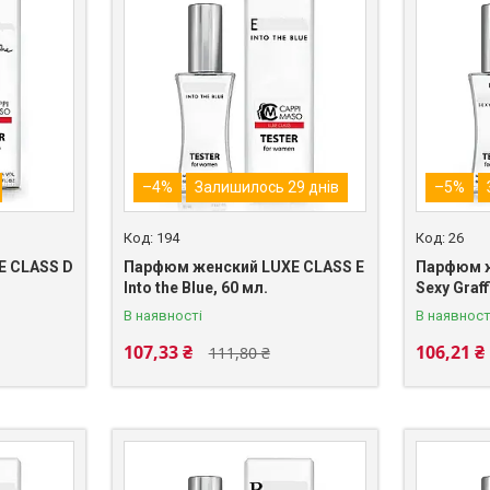
–4%
Залишилось 29 днів
–5%
194
26
E CLASS D
Парфюм женский LUXE CLASS E
Парфюм ж
Into the Blue, 60 мл.
Sexy Graff
В наявності
В наявност
107,33 ₴
106,21 ₴
111,80 ₴