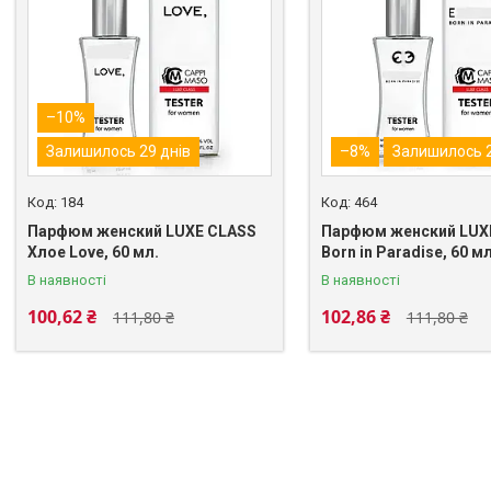
–10%
Залишилось 29 днів
–8%
Залишилось 2
184
464
Парфюм женский LUXE CLASS
Парфюм женский LUXE
Хлое Love, 60 мл.
Born in Paradise, 60 мл
В наявності
В наявності
100,62 ₴
102,86 ₴
111,80 ₴
111,80 ₴