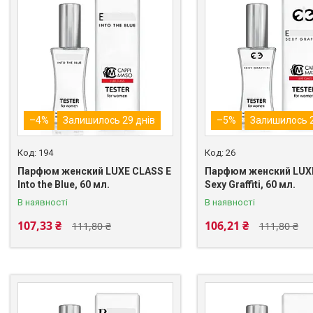
–4%
Залишилось 29 днів
–5%
Залишилось 2
194
26
Парфюм женский LUXE CLASS E
Парфюм женский LUXE
Into the Blue, 60 мл.
Sexy Graffiti, 60 мл.
В наявності
В наявності
107,33 ₴
106,21 ₴
111,80 ₴
111,80 ₴