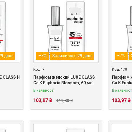
9 днів
–7%
Залишилось 29 днів
–7%
7
179
E CLASS H
Парфюм женский LUXE CLASS
Парфюм ж
Ca K Euphoria Blossom, 60 мл.
Ca K Euph
В наявності
В наявност
103,97 ₴
103,97 ₴
111,80 ₴