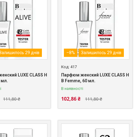
Залишилось 29 днів
–8%
Залишилось 29 днів
417
енский LUXE CLASS H
Парфюм женский LUXE CLASS H
0 мл.
B Femme, 60 мл.
і
В наявності
102,86 ₴
111,80 ₴
111,80 ₴