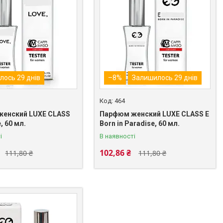
лось 29 днів
–8%
Залишилось 29 днів
464
енский LUXE CLASS
Парфюм женский LUXE CLASS E
, 60 мл.
Born in Paradise, 60 мл.
і
В наявності
102,86 ₴
111,80 ₴
111,80 ₴