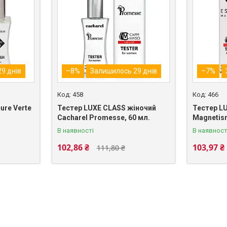
9 днів
–8%
Залишилось 29 днів
–7%
458
466
ure Verte
Тестер LUXE CLASS жіночий
Тестер L
Cacharel Promesse, 60 мл.
Magnetism
В наявності
В наявност
102,86 ₴
103,97 ₴
111,80 ₴