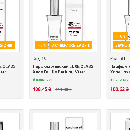
–10%
9 днів
–3%
Залишилось 29 днів
Залиши
16
184
E CLASS
Парфюм женский LUXE CLASS
Парфюм ж
 мл.
Хлое Eau De Parfum, 60 мл.
Хлое Love
В наявності
В наявност
108,45 ₴
100,62 ₴
111,80 ₴