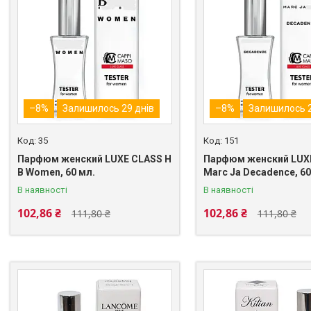
–8%
Залишилось 29 днів
–8%
Залишилось 2
35
151
Парфюм женский LUXE CLASS H
Парфюм женский LUX
B Women, 60 мл.
Marc Ja Decadence, 60
В наявності
В наявності
102,86 ₴
102,86 ₴
111,80 ₴
111,80 ₴