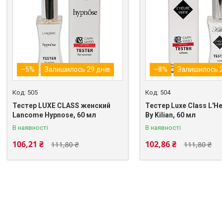
–5%
Залишилось 29 днів
–8%
Залишилось 2
505
504
Тестер LUXE CLASS женский
Тестер Luxe Class L'He
Lancome Hypnose, 60 мл
By Kilian, 60 мл
В наявності
В наявності
106,21 ₴
102,86 ₴
111,80 ₴
111,80 ₴