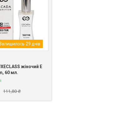
Залишилось 29 днів
UXECLASS жіночий E
, 60 мл.
і
111,80 ₴