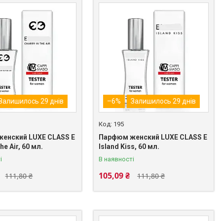
Залишилось 29 днів
–6%
Залишилось 29 днів
195
енский LUXE CLASS E
Парфюм женский LUXE CLASS E
the Air, 60 мл.
Island Kiss, 60 мл.
і
В наявності
105,09 ₴
111,80 ₴
111,80 ₴