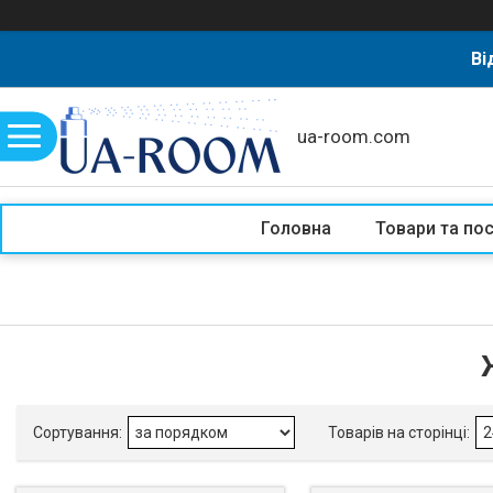
Ві
ua-room.com
Головна
Товари та по