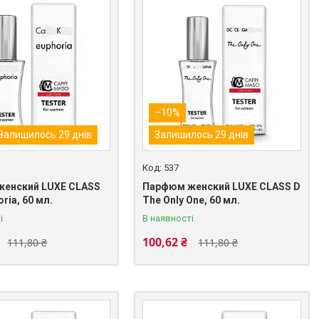
–10%
Залишилось 29 днів
Залишилось 29 днів
537
енский LUXE CLASS
Парфюм женский LUXE CLASS D
oria, 60 мл.
The Only One, 60 мл.
і
В наявності
100,62 ₴
111,80 ₴
111,80 ₴