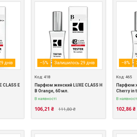
9 днів
–5%
Залишилось 29 днів
–8%
418
465
 CLASS E
Парфюм женский LUXE CLASS H
Парфюм ж
B Orange, 60 мл.
Cherry in 
В наявності
В наявност
106,21 ₴
102,86 ₴
111,80 ₴