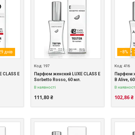
9 днів
–8%
197
416
 CLASS E
Парфюм женский LUXE CLASS E
Парфюм ж
Sorbetto Rosso, 60 мл.
B Alive, 6
В наявності
В наявност
111,80 ₴
102,86 ₴