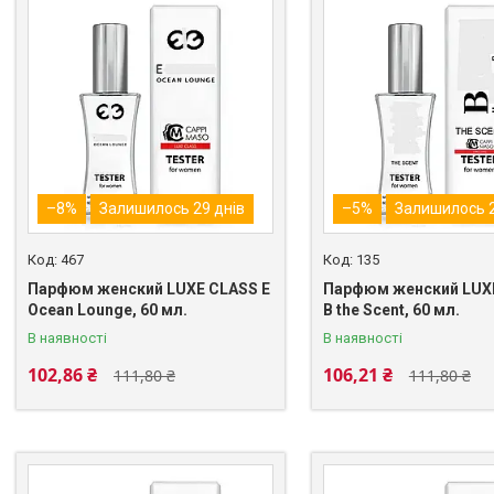
–8%
Залишилось 29 днів
–5%
Залишилось 2
467
135
Парфюм женский LUXE CLASS E
Парфюм женский LUX
Ocean Lounge, 60 мл.
B the Scent, 60 мл.
В наявності
В наявності
102,86 ₴
106,21 ₴
111,80 ₴
111,80 ₴