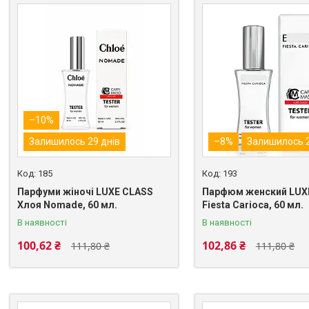
–10%
Залишилось 29 днів
–8%
Залишилось 2
185
193
Парфуми жіночі LUXE CLASS
Парфюм женский LUXE
Хлоя Nomade, 60 мл.
Fiesta Carioca, 60 мл.
В наявності
В наявності
100,62 ₴
102,86 ₴
111,80 ₴
111,80 ₴