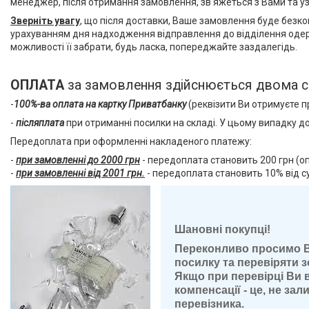
менеджер, після отримання замовлення, зв'яжеться з Вами та уз
Зверніть увагу
, що після доставки, Ваше замовлення буде безкош
урахуванням дня надходження відправлення до відділення одер
можливості її забрати, будь ласка, попереджайте заздалегідь.
ОПЛАТА
за замовлення здійснюється двома 
-
100%-ва оплата на картку Приватбанку
(реквізити Ви отримуєте 
-
післяплата
при отриманні посилки на складі. У цьому випадку д
Передоплата при оформленні накладеного платежу:
-
при замовленні до 2000 грн
- передоплата становить 200 грн (оп
-
при замовленні від 2001 грн.
- передоплата становить 10% від с
Ва
Шановні покупці!
Переконливо просимо Ва
посилку та перевіряти 
Якщо при перевірці Ви 
компенсації - це, не за
перевізника.