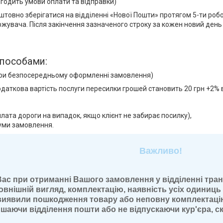
годить умови оплати та відправки)
товно зберігатися на відділенні «Нової Пошти» протягом 5-ти робочи
жувача. Після закінчення зазначеного строку за кожен новий ден
способами:
при безпосередньому оформленні замовлення)
одаткова вартість послуги пересилки грошей становить 20 грн +2%
лата дороги на випадок, якщо клієнт не забирає посилку),
уми замовлення.
жливо!
с при отриманні Вашого замовлення у відділенні тран
зовнішній вигляд, комплектацію, наявність усіх одиниц
виявили пошкодження товару або неповну комплектаці
лишаючи відділення пошти або не відпускаючи кур'єра, 