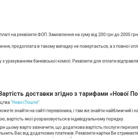
аті на реквізити ФОП. Замовлення на суму від 200 грн до 2000 грн 
нення, предоплата в такому випадку не повертається, а з повної оп
 з урахуванням банківської комісії. Реквізити для оплати відправл
Вартість доставки згідно з тарифами «Нової П
ництва
"Нової Пошти".
 можете знайти на сайті перевізника, і там же знайти найближчий і 
, вартість якої розраховується в індивідуальному порядку.
ри цьому варто зазначити, що додаткова вартість послуги пересил
ьнить Вас від додаткових платежів. Реквізити картки Ви отримаєт