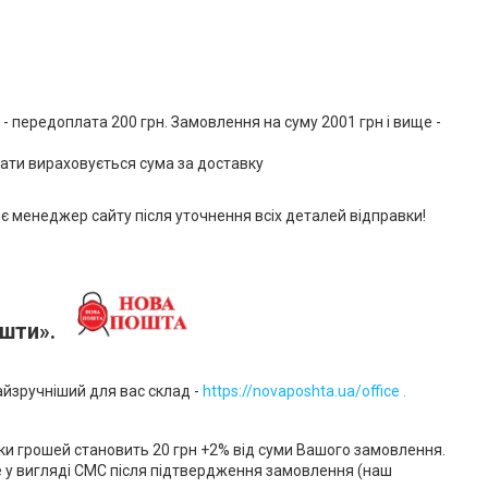
- передоплата 200 грн. Замовлення на суму 2001 грн і вище - 
лати вираховується сума за доставку
яє менеджер сайту після уточнення всіх деталей відправки!
ошти».
найзручніший для вас склад -
https://novaposhta.ua/office .
ки грошей становить 20 грн +2% від суми Вашого замовлення.
е у вигляді СМС після підтвердження замовлення (наш