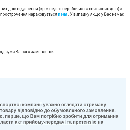
х днів відділення (крім неділі, неробочих та святкових днів) з
ь прострочення нараховується
пеня
. У випадку якщо у Вас немає
 від суми Вашого замовлення.
спортної компанії уважно оглядати отриману
ь товару відповідно до обумовленого замовлення.
ю, перше, що Вам потрібно зробити для отримання
скласти
акт прийому-передачі та претензію
на