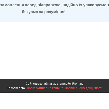
замовлення перед відправкою, надійно їх упаковуємо 
за розуміння!
Сайт створений на маркетплейсі
Prom.ua
ua-room.com |
Поскаржитися на контент
|
Політика конфіденційності