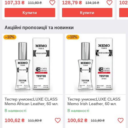
107,33
128,79
102
₴
₴
111,80 ₴
134,16 ₴
Купити
Купити
Акційні пропозиції та новинки
–10%
–10%
Тестер унисексLUXE CLASS
Тестер унисексLUXE CLASS
Memo African Leather, 60 мл.
Memo Irish Leather, 60 мл.
В наявності
В наявності
100,62
100,62
₴
₴
111,80 ₴
111,80 ₴