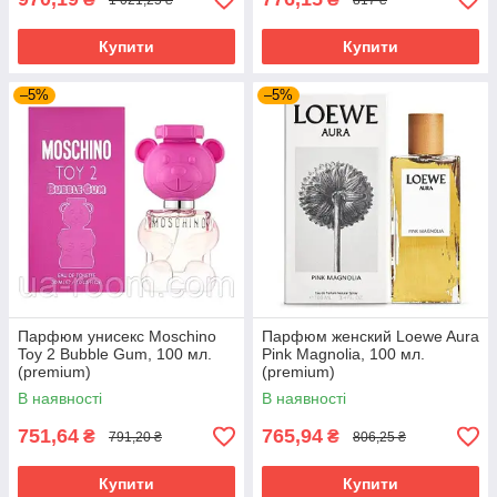
Купити
Купити
–5%
–5%
Парфюм унисекс Moschino
Парфюм женский Loewe Aura
Toy 2 Bubble Gum, 100 мл.
Pink Magnolia, 100 мл.
(premium)
(premium)
В наявності
В наявності
751,64
765,94
₴
₴
791,20 ₴
806,25 ₴
Купити
Купити