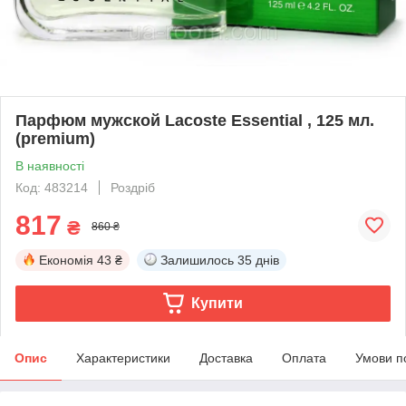
Парфюм мужской Lacoste Essential , 125 мл.
(premium)
В наявності
Код: 483214
Роздріб
817
₴
860 ₴
Економія
43 ₴
Залишилось
35 днів
Купити
Опис
Характеристики
Доставка
Оплата
Умови п