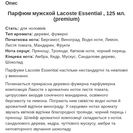
Опис
Парфюм мужской Lacoste Essential , 125 мл.
(premium)
Стать:
для чоловіків
Тип аромата:
деревні, фужерні
Початкова нота:
Бергамот, Виноград, Водні ноти, Лимон,
Листя томата, Мандарин, Фрукти
Нота серця:
Прянощі, Троянди, Квіткові ноти, чорний перець
Кінцева нота:
Амбра, Кедр, Мускус, Сандалове дерево,
Шоколад
Парфуми Lacoste Essential настільки нестандартні та невловні
у виконанні.
Починається прекрасна деревно-фужерна парфумерна
композиція Лакосте з ароматних ноток листя томата,
цитрусових акордів сонячного мандарина, освіжного
бергамоту та лимона. Пограють ним свіжістю водні нотки й
ароматний відтінок винограду. У серцевих нотах аромату
звучать квіткові відтінки благородної троянди, чорний перець і
прянощі. Шлейф ароматної композиції складається з ноток
сандалового дерева, кедра, чуттєвого мускусу, амбри та
неповторного звучання шоколаду.