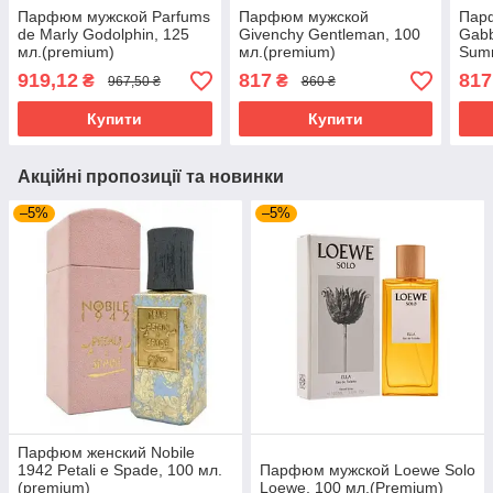
Парфюм мужской Parfums
Парфюм мужской
Пар
de Marly Godolphin, 125
Givenchy Gentleman, 100
Gabb
мл.(premium)
мл.(premium)
Summ
Homm
919,12
817
817
₴
₴
967,50 ₴
860 ₴
100 
Купити
Купити
Акційні пропозиції та новинки
–5%
–5%
Парфюм женский Nobile
1942 Petali e Spade, 100 мл.
Парфюм мужской Loewe Solo
(premium)
Loewe, 100 мл.(Premium)