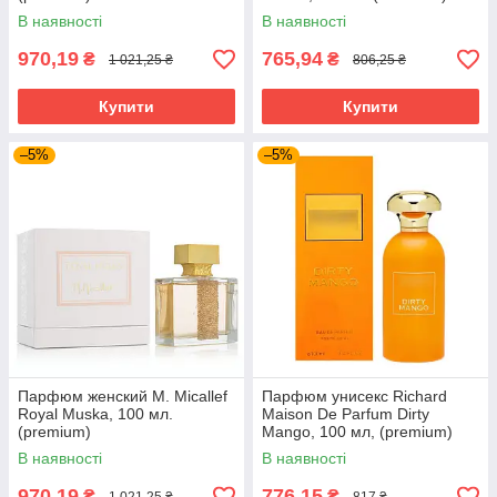
В наявності
В наявності
970,19
765,94
₴
₴
1 021,25 ₴
806,25 ₴
Купити
Купити
–5%
–5%
Парфюм женский M. Micallef
Парфюм унисекс Richard
Royal Muska, 100 мл.
Maison De Parfum Dirty
(premium)
Mango, 100 мл, (premium)
В наявності
В наявності
970,19
776,15
₴
₴
1 021,25 ₴
817 ₴