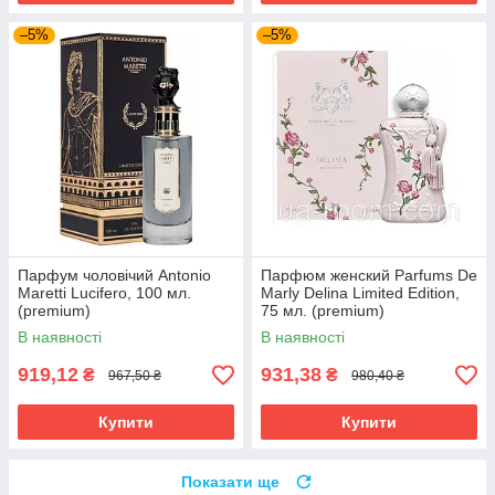
–5%
–5%
Парфум чоловічий Antonio
Парфюм женский Parfums De
Maretti Lucifero, 100 мл.
Marly Delina Limited Edition,
(premium)
75 мл. (premium)
В наявності
В наявності
919,12
931,38
₴
₴
967,50 ₴
980,40 ₴
Купити
Купити
Показати ще