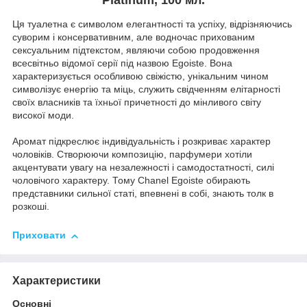
Ця туалетна є символом елегантності та успіху, відрізняючись
суворим і консервативним, але водночас прихованим
сексуальним підтекстом, являючи собою продовження
всесвітньо відомої серії під назвою Egoiste. Вона
характеризується особливою свіжістю, унікальним чином
символізує енергію та міць, служить свідченням елітарності
своїх власників та їхньої причетності до мінливого світу
високої моди.
Аромат підкреслює індивідуальність і розкриває характер
чоловіків. Створюючи композицію, парфумери хотіли
акцентувати увагу на незалежності і самодостатності, силі
чоловічого характеру. Тому Chanel Egoiste обирають
представники сильної статі, впевнені в собі, знають толк в
розкоші.
Приховати
Характеристики
Основні