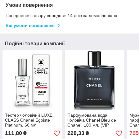
Умови повернення
Повернення товару впродовж 14 днів за домовленістю
Всі умови повернення
Подібні товари компанії
Тестер чоловічий LUXE
Парфумована вода
Муж
CLASS Chanel Egoiste
чоловіча Chanel Bleu de
пар
Platinum, 60 мл
Chanel, 100 мл. (VIP
Chan
Ліцензія)
Plat
111,80
228,33
765
₴
₴