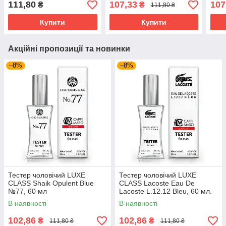
111,80
107,33
107
₴
₴
111,80 ₴
Купити
Купити
Акційні пропозиції та новинки
–8%
–8%
Тестер чоловічий LUXE
Тестер чоловічий LUXE
CLASS Shaik Opulent Blue
CLASS Lacoste Eau De
№77, 60 мл
Lacoste L.12.12 Bleu, 60 мл.
В наявності
В наявності
102,86
102,86
₴
₴
111,80 ₴
111,80 ₴