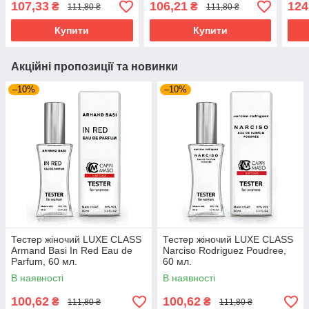
107,33
106,21
124
₴
₴
111,80 ₴
111,80 ₴
Купити
Купити
Акційні пропозиції та новинки
–10%
–10%
Тестер жіночий LUXE CLASS
Тестер жіночий LUXE CLASS
Armand Basi In Red Eau de
Narciso Rodriguez Poudree,
Parfum, 60 мл.
60 мл.
В наявності
В наявності
100,62
100,62
₴
₴
111,80 ₴
111,80 ₴