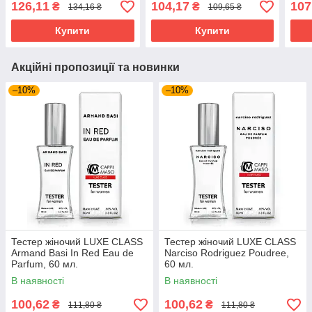
126,11
104,17
107
₴
₴
134,16 ₴
109,65 ₴
Купити
Купити
Акційні пропозиції та новинки
–10%
–10%
Тестер жіночий LUXE CLASS
Тестер жіночий LUXE CLASS
Armand Basi In Red Eau de
Narciso Rodriguez Poudree,
Parfum, 60 мл.
60 мл.
В наявності
В наявності
100,62
100,62
₴
₴
111,80 ₴
111,80 ₴