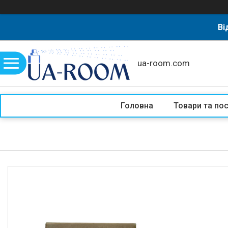
Ві
ua-room.com
Головна
Товари та по