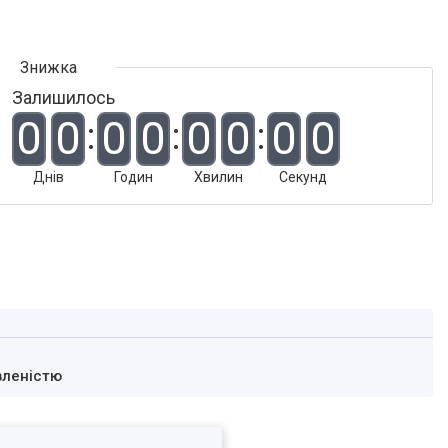
Залишилось
0
0
0
0
0
0
0
0
Днів
Годин
Хвилин
Секунд
вленістю