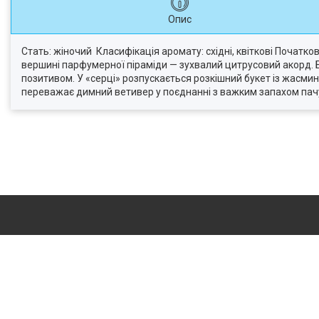
Опис
Стать: жіночий Класифікація аромату: східні, квіткові Початко
вершині парфумерної піраміди — зухвалий цитрусовий акорд. Б
позитивом. У «серці» розпускається розкішний букет із жасмину 
переважає димний ветивер у поєднанні з важким запахом пачу