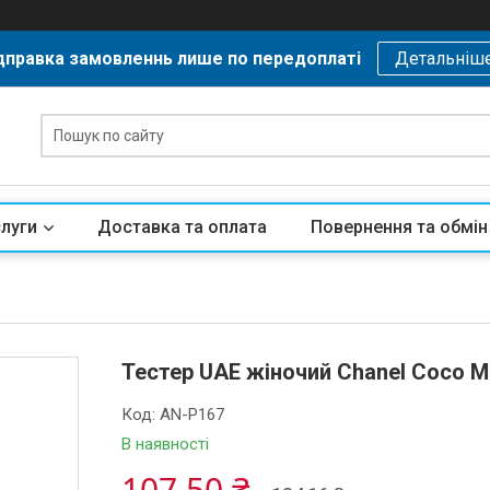
дправка замовленнь лише по передоплаті
Детальніш
слуги
Доставка та оплата
Повернення та обмін
Тестер UAE жіночий Chanel Coco M
Код:
AN-P167
В наявності
107,50 ₴