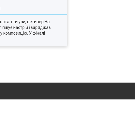
я
 нота: пачули, ветивер На
ліпшує настрій і заряджає
 у композицію. У фіналі