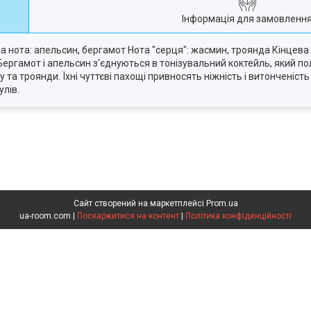
Інформація для замовленн
ва нота: апельсин, бергамот Нота "серця": жасмин, троянда Кінцева
ергамот і апельсин з'єднуються в тонізувальний коктейль, який по
та троянди. Їхні чуттєві пахощі привносять ніжність і витонченість
лів.
Сайт створений на маркетплейсі
Prom.ua
ua-room.com |
Поскаржитися на контент
|
Політика конфіденційності