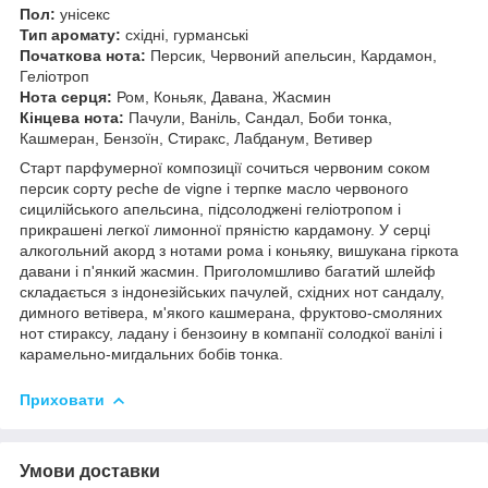
Пол:
унісекс
Тип аромату:
східні, гурманські
Початкова нота:
Персик, Червоний апельсин, Кардамон,
Геліотроп
Нота серця:
Ром, Коньяк, Давана, Жасмин
Кінцева нота:
Пачули, Ваніль, Сандал, Боби тонка,
Кашмеран, Бензоїн, Стиракс, Лабданум, Ветивер
Старт парфумерної композиції сочиться червоним соком
персик сорту peche de vigne і терпке масло червоного
сицилійського апельсина, підсолоджені геліотропом і
прикрашені легкої лимонної пряністю кардамону. У серці
алкогольний акорд з нотами рома і коньяку, вишукана гіркота
давани і п'янкий жасмин. Приголомшливо багатий шлейф
складається з індонезійських пачулей, східних нот сандалу,
димного ветівера, м'якого кашмерана, фруктово-смоляних
нот стираксу, ладану і бензоину в компанії солодкої ванілі і
карамельно-мигдальних бобів тонка.
Приховати
Умови доставки