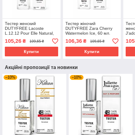
Тестер женский
Тестер жіночий
Тес
DUTYFREE Lacoste
DUTYFREE Zara Cherry
женс
L.12.12 Pour Elle Natural,
Watermelon Ice, 60 мл.
J'ad
60 мл.
105,26
106,36
105
₴
₴
109,65 ₴
109,65 ₴
Купити
Купити
Акційні пропозиції та новинки
–10%
–10%