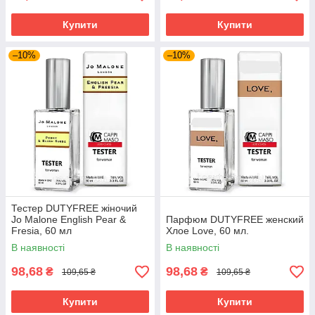
Купити
Купити
–10%
–10%
Тестер DUTYFREE жіночий
Jo Malone English Pear &
Парфюм DUTYFREE женский
Fresia, 60 мл
Хлое Love, 60 мл.
В наявності
В наявності
98,68
98,68
₴
₴
109,65 ₴
109,65 ₴
Купити
Купити