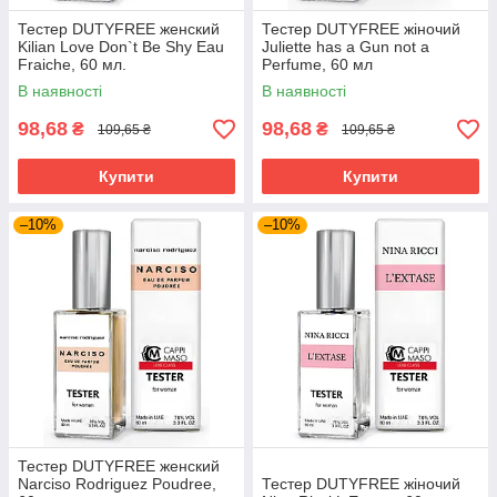
Тестер DUTYFREE женский
Тестер DUTYFREE жіночий
Kilian Love Don`t Be Shy Eau
Juliette has a Gun not a
Fraiche, 60 мл.
Perfume, 60 мл
В наявності
В наявності
98,68
98,68
₴
₴
109,65 ₴
109,65 ₴
Купити
Купити
–10%
–10%
Тестер DUTYFREE женский
Narciso Rodriguez Poudree,
Тестер DUTYFREE жіночий