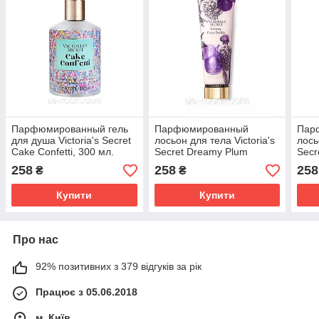
Парфюмированный гель
Парфюмированный
Пар
для душа Victoria's Secret
лосьон для тела Victoria's
лось
Cake Confetti, 300 мл.
Secret Dreamy Plum
Secr
Dahlia, 236 мл.
236 
258
258
258
₴
₴
Купити
Купити
Про нас
92% позитивних з 379 відгуків за рік
Працює з 05.06.2018
м. Київ