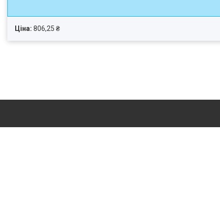
Ціна:
806,25 ₴