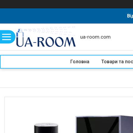
Ві
ua-room.com
Головна
Товари та по