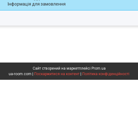
Інформація для замовлення
Сайт створений на маркетплейсі
Prom.ua
ua-room.com |
Поскаржитися на контент
|
Політика конфіденційності