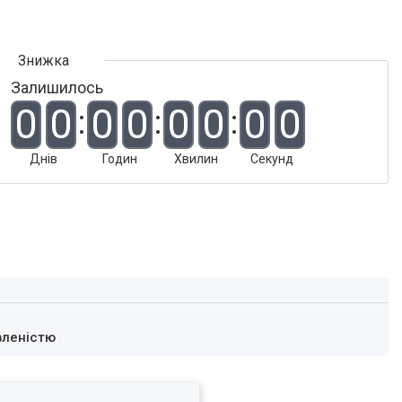
Залишилось
0
0
0
0
0
0
0
0
Днів
Годин
Хвилин
Секунд
вленістю