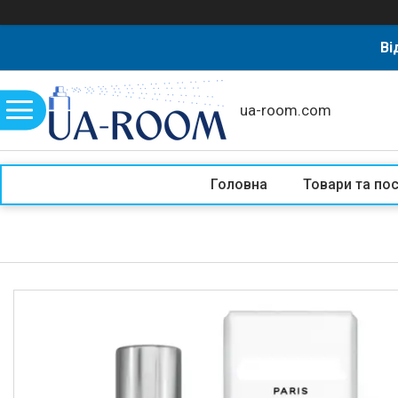
Ві
ua-room.com
Головна
Товари та по