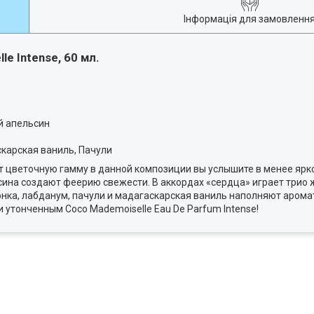
Інформація для замовленн
e Intense, 60 мл.
й апельсин
скарская ваниль, Пачули
от цветочную гамму в данной композиции вы услышите в менее яр
сина создают феерию свежести. В аккордах «сердца» играет трио 
нка, лабданум, пачули и мадагаскарская ваниль наполняют арома
 утонченным Coco Mademoiselle Eau De Parfum Intensе!