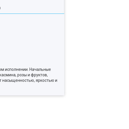
я
ком исполнении. Начальные
жасмина, розы и фруктов,
т насыщенностью, яркостью и