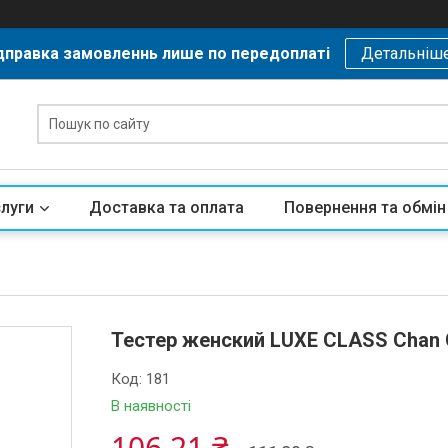
дправка замовленнь лише по передоплаті
Детальніш
слуги
Доставка та оплата
Повернення та обмін
Тестер женский LUXE CLASS Chan C
Код:
181
В наявності
106,21 ₴