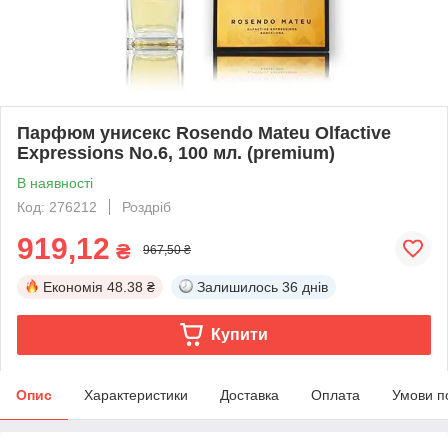
Парфюм унисекс Rosendo Mateu Olfactive
Expressions No.6, 100 мл. (premium)
В наявності
Код: 276212
Роздріб
919,12
₴
967,50 ₴
Економія
48.38 ₴
Залишилось
36 днів
Купити
Опис
Характеристики
Доставка
Оплата
Умови п