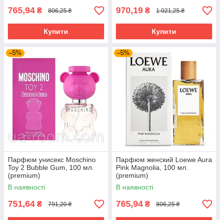
765,94
970,19
₴
₴
806,25 ₴
1 021,25 ₴
Купити
Купити
–5%
–5%
Парфюм унисекс Moschino
Парфюм женский Loewe Aura
Toy 2 Bubble Gum, 100 мл.
Pink Magnolia, 100 мл.
(premium)
(premium)
В наявності
В наявності
751,64
765,94
₴
₴
791,20 ₴
806,25 ₴