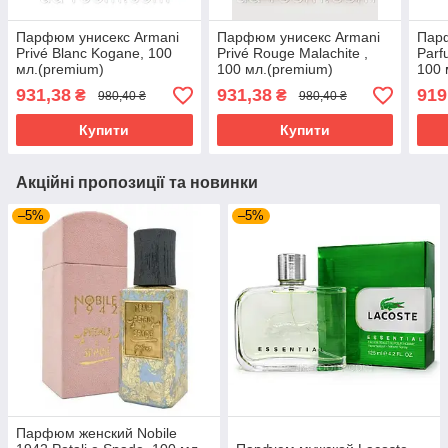
Парфюм унисекс Armani
Парфюм унисекс Armani
Парф
Privé Blanc Kogane, 100
Privé Rouge Malachite ,
Parf
мл.(premium)
100 мл.(premium)
100 
931,38
931,38
919
₴
₴
980,40 ₴
980,40 ₴
Купити
Купити
Акційні пропозиції та новинки
–5%
–5%
Парфюм женский Nobile