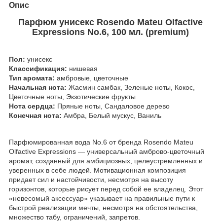
Опис
Парфюм унисекс Rosendo Mateu Olfactive
Expressions No.6, 100 мл. (premium)
Пол:
унисекс
Классификация:
нишевая
Тип аромата:
амбровые, цветочные
Начальная нота:
Жасмин самбак, Зеленые ноты, Кокос,
Цветочные ноты, Экзотические фрукты
Нота сердца:
Пряные ноты, Сандаловое дерево
Конечная нота:
Амбра, Белый мускус, Ваниль
Парфюмированная вода No.6 от бренда Rosendo Mateu
Olfactive Expressions — универсальный амброво-цветочный
аромат, созданный для амбициозных, целеустремленных и
уверенных в себе людей. Мотивационная композиция
придает сил и настойчивости, несмотря на высоту
горизонтов, которые рисует перед собой ее владелец. Этот
«невесомый аксессуар» указывает на правильные пути к
быстрой реализации мечты, несмотря на обстоятельства,
множество табу, ограничений, запретов.