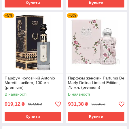
Купити
Купити
–5%
–5%
Парфум чоловічий Antonio
Парфюм женский Parfums De
Maretti Lucifero, 100 мл.
Marly Delina Limited Edition,
(premium)
75 мл. (premium)
В наявності
В наявності
919,12
931,38
₴
₴
967,50 ₴
980,40 ₴
Купити
Купити