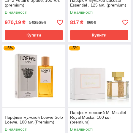
1942 Petali e Spade, 100 мл.
Парфюм мужской Lacoste
(premium)
Essential , 125 мл. (premium)
В наявності
В наявності
970,19
817
₴
₴
1 021,25 ₴
860 ₴
Купити
Купити
–5%
–5%
Парфюм женский M. Micallef
Парфюм мужской Loewe Solo
Royal Muska, 100 мл.
Loewe, 100 мл.(Premium)
(premium)
В наявності
В наявності