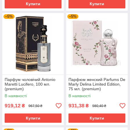
Купити
Купити
–5%
–5%
Парфум чоловічий Antonio
Парфюм женский Parfums De
Maretti Lucifero, 100 мл.
Marly Delina Limited Edition,
(premium)
75 мл. (premium)
В наявності
В наявності
919,12
931,38
₴
₴
967,50 ₴
980,40 ₴
Купити
Купити