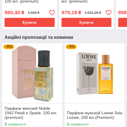
100 мл. (premium)
мл. (premium)
980,40
970,19
898
₴
₴
1 032 ₴
1 021,25 ₴
Купити
Купити
Акційні пропозиції та новинки
–5%
–5%
Парфюм женский Nobile
1942 Petali e Spade, 100 мл.
Парфюм мужской Loewe Solo
(premium)
Loewe, 100 мл.(Premium)
В наявності
В наявності