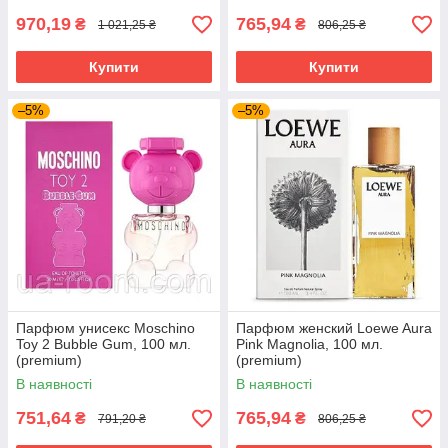
970,19
765,94
₴
₴
1 021,25 ₴
806,25 ₴
Купити
Купити
–5%
–5%
Парфюм унисекс Moschino
Парфюм женский Loewe Aura
Toy 2 Bubble Gum, 100 мл.
Pink Magnolia, 100 мл.
(premium)
(premium)
В наявності
В наявності
751,64
765,94
₴
₴
791,20 ₴
806,25 ₴