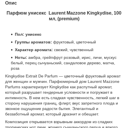
Опис
Парфюм унисекс Laurent Mazzone Kingkydise, 100
мл, (premium)
Пол: унисекс
Группы ароматов:
фруктовый, цветочный
Характер аромата:
свежий, чувственный
Ноты:
амбра, грейпфрут розовый, ирис, личи, мускус
белый, перец сычуаньский, сандаловое дерево, матча,
роза
Kingkydise Extrait De Parfum — цветочный фруктовый аромат
для женщин и мужчин. Парфюмерный дом Laurent Mazzone
Parfums характеризует Kingkydise как распутный аромат,
который разрушает гендерные условности и погружает в
интимность. В нем есть сладкая чувственность, легкий шаг в
сторону нарушения границ, флирт, вкус запретного плода и
звонкое ощущение радости бытия. Элегантный и
беззаботный аромат, который дразнит и обещает.
Композиция открывается взрывным аккордом из сладких
тропических нот личи, жгучего сычуаньского перца и яркого