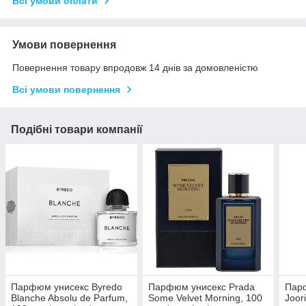
Всі умови оплати
Умови повернення
Повернення товару впродовж 14 днів за домовленістю
Всі умови повернення
Подібні товари компанії
Парфюм унисекс Byredo
Парфюм унисекс Prada
Парф
Blanche Absolu de Parfum,
Some Velvet Morning, 100
Joor