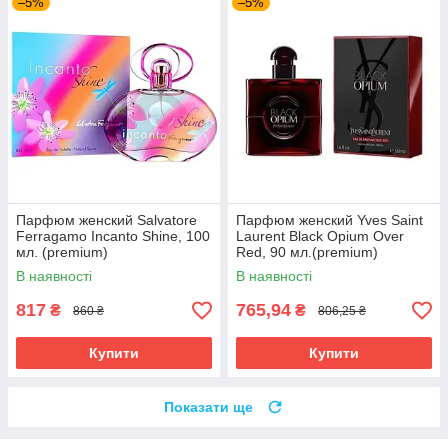
–5%
–5%
Парфюм женский Salvatore
Парфюм женский Yves Saint
Ferragamo Incanto Shine, 100
Laurent Black Opium Over
мл. (premium)
Red, 90 мл.(premium)
В наявності
В наявності
817
765,94
₴
₴
860 ₴
806,25 ₴
Купити
Купити
Показати ще