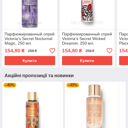
Парфюмированный спрей
Парфюмированный спрей
Пар
Victoria's Secret Nocturnal
Victoria's Secret Wicked
Vict
Magic, 250 мл.
Dreamer, 250 мл.
Plac
154,80
154,80
154
₴
₴
258 ₴
258 ₴
Купити
Купити
Акційні пропозиції та новинки
–40%
–40%