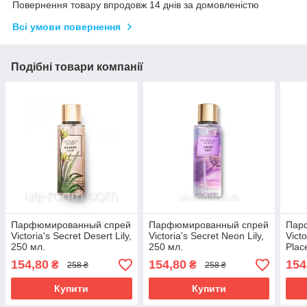
Повернення товару впродовж 14 днів за домовленістю
Всі умови повернення
Подібні товари компанії
Парфюмированный спрей
Парфюмированный спрей
Пар
Victoria's Secret Desert Lily,
Victoria's Secret Neon Lily,
Vict
250 мл.
250 мл.
Plac
154,80
154,80
154
₴
₴
258 ₴
258 ₴
Купити
Купити