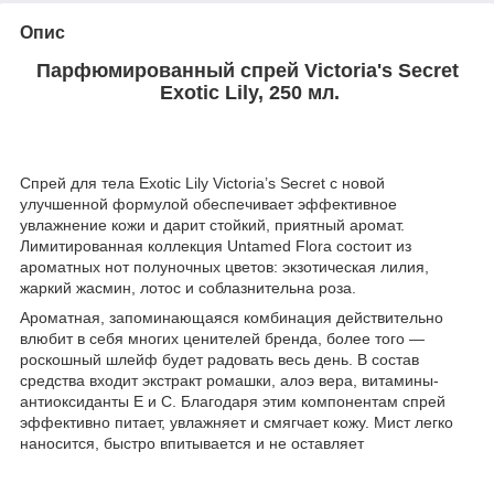
Опис
Парфюмированный спрей Victoria's Secret
Exotic Lily, 250 мл.
Спрей для тела Exotic Lily Victoria’s Secret с новой
улучшенной формулой обеспечивает эффективное
увлажнение кожи и дарит стойкий, приятный аромат.
Лимитированная коллекция Untamed Flora состоит из
ароматных нот полуночных цветов: экзотическая лилия,
жаркий жасмин, лотос и соблазнительна роза.
Ароматная, запоминающаяся комбинация действительно
влюбит в себя многих ценителей бренда, более того —
роскошный шлейф будет радовать весь день. В состав
средства входит экстракт ромашки, алоэ вера, витамины-
антиоксиданты Е и С. Благодаря этим компонентам спрей
эффективно питает, увлажняет и смягчает кожу. Мист легко
наносится, быстро впитывается и не оставляет