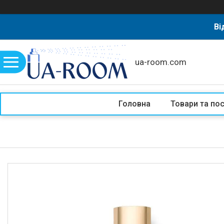
Ві
ua-room.com
Головна
Товари та по