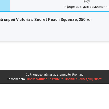
Інформація для замовленн
спрей Victoria's Secret Peach Squeeze, 250 мл.
Сайт створений на маркетплейсі
Prom.ua
ua-room.com |
Поскаржитися на контент
|
Політика конфіденційності