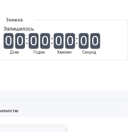
Залишилось
0
0
0
0
0
0
0
0
Днів
Годин
Хвилин
Секунд
вленістю