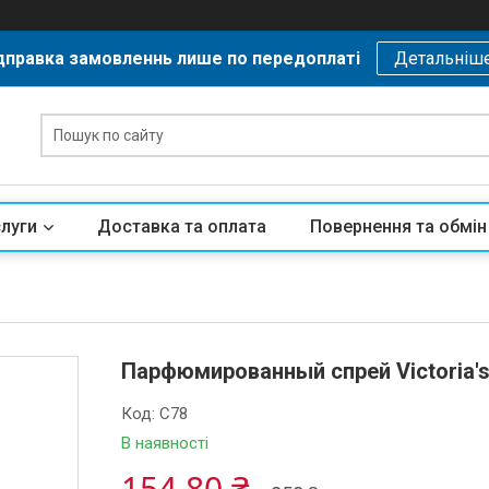
дправка замовленнь лише по передоплаті
Детальніш
слуги
Доставка та оплата
Повернення та обмін
Парфюмированный спрей Victoria's 
Код:
C78
В наявності
154,80 ₴