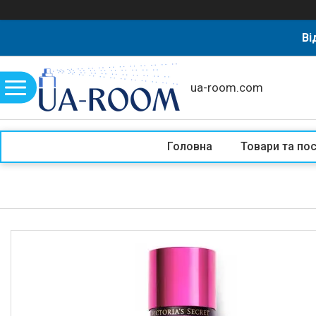
Ві
ua-room.com
Головна
Товари та по