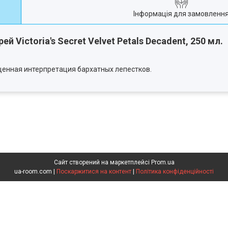
Інформація для замовленн
Victoria's Secret Velvet Petals Decadent, 250 мл.
щенная интерпретация бархатных лепестков.
Сайт створений на маркетплейсі
Prom.ua
ua-room.com |
Поскаржитися на контент
|
Політика конфіденційності