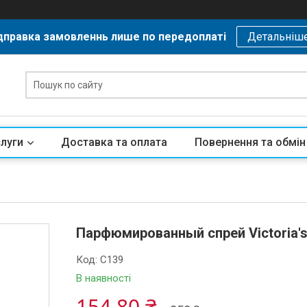
дправка замовленнь лише по передоплаті
Детальніш
слуги
Доставка та оплата
Повернення та обмін
Парфюмированный спрей Victoria's S
Код:
C139
В наявності
154,80 ₴