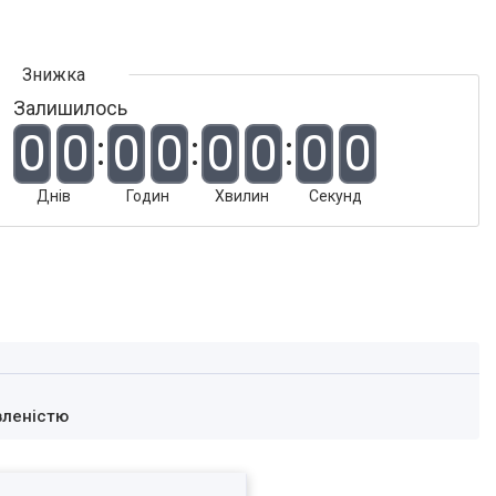
Залишилось
0
0
0
0
0
0
0
0
Днів
Годин
Хвилин
Секунд
вленістю