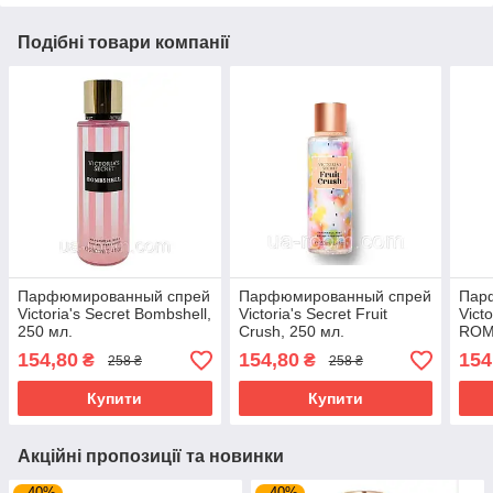
Подібні товари компанії
Парфюмированный спрей
Парфюмированный спрей
Пар
Victoria's Secret Bombshell,
Victoria's Secret Fruit
Vict
250 мл.
Crush, 250 мл.
ROM
мл.
154,80
154,80
154
₴
₴
258 ₴
258 ₴
Купити
Купити
Акційні пропозиції та новинки
–40%
–40%