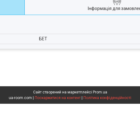
Інформація для замовле
БЕТ
Сайт створений на маркетплейсі
Prom.ua
ua-room.com |
Поскаржитися на контент
|
Політика конфіденційності