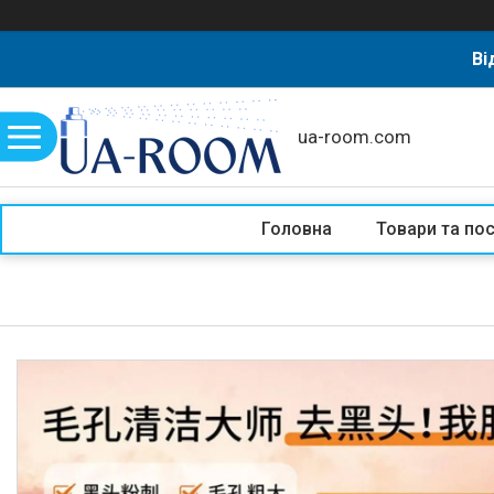
Ві
ua-room.com
Головна
Товари та по