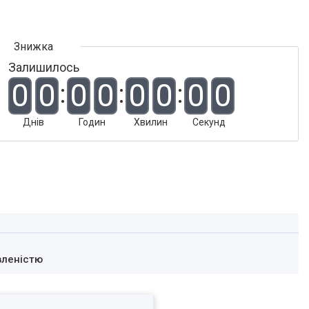
Залишилось
0
0
0
0
0
0
0
0
Днів
Годин
Хвилин
Секунд
вленістю