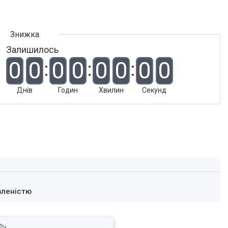
Залишилось
0
0
0
0
0
0
0
0
Днів
Годин
Хвилин
Секунд
вленістю