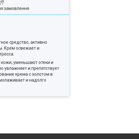
ля замовлення
ное средство, активно
. Крем освежает и
тресса.
 кожи, уменьшают отеки и
но увлажняет и препятствует
ование крема с золотом в
молаживает и надолго