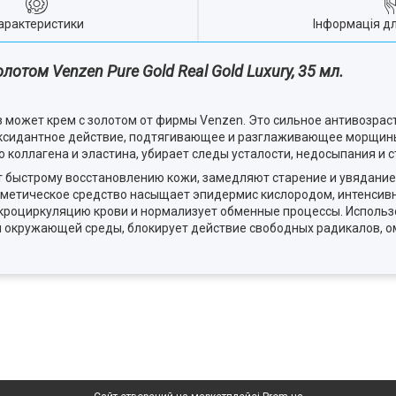
арактеристики
Інформація д
лотом Venzen Pure Gold Real Gold Luxury, 35 мл.
 может крем с золотом от фирмы Venzen. Это сильное антивозраст
сидантное действие, подтягивающее и разглаживающее морщины
коллагена и эластина, убирает следы усталости, недосыпания и с
ют быстрому восстановлению кожи, замедляют старение и увядание
осметическое средство насыщает эпидермис кислородом, интенсив
микроциркуляцию крови и нормализует обменные процессы. Использ
 окружающей среды, блокирует действие свободных радикалов, о