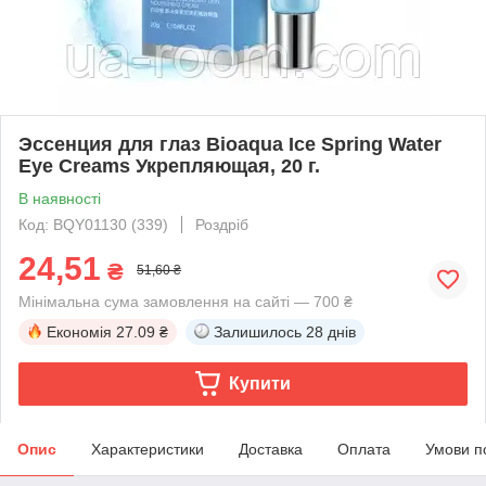
Эссенция для глаз Bioaqua Ice Spring Water
Eye Creams Укрепляющая, 20 г.
В наявності
Код: BQY01130 (339)
Роздріб
24,51
₴
51,60 ₴
Мінімальна сума замовлення на сайті — 700 ₴
Економія
27.09 ₴
Залишилось
28 днів
Купити
Опис
Характеристики
Доставка
Оплата
Умови п