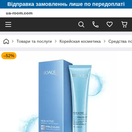
Відправка замовленнь лише по передоплаті
ua-room.com
Товари та послуги
Корейская косметика
Средства по
–52%