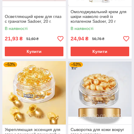
Омолоджувальний крем для
Осветляющий крем для глаз
шкіри навколо очей із
с гранатом Sadoer, 20 г.
колагеном Sadoer, 20 г
В наявності
В наявності
21,93
24,94
₴
₴
51,60 ₴
56,76 ₴
Купити
Купити
–53%
–53%
Укрепляющая эссенция для
Сыворотка для кожи вокруг