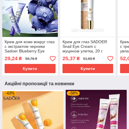
Крем для кожи вокруг глаз
Крем для глаз SADOER
Крем
с экстрактом черники
Snail Eye Cream с
с тр
Sadoer Blueberry Eye
муцином улитка, 20 г.
увл
Cream Eye, 20 г.
Roll
29,24
25,37
52,
₴
₴
56,76 ₴
51,60 ₴
Moist
Купити
Купити
Акційні пропозиції та новинки
–63%
–58%