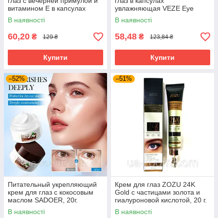
глаз с вечерней примулой и
глаз в капсулах
витамином Е в капсулах
увлажняющая VEZE Eye
SADOER, 0,25г*30шт.
Essence, 30 шт.
В наявності
В наявності
60,20
58,48
₴
₴
129 ₴
123,84 ₴
Купити
Купити
–52%
–51%
Питательный укрепляющий
Крем для глаз ZOZU 24K
крем для глаз с кокосовым
Gold c частицами золота и
маслом SADOER, 20г.
гиалуроновой кислотой, 20 г.
В наявності
В наявності