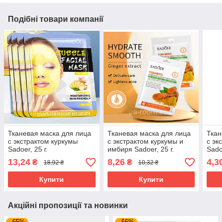
Подібні товари компанії
Тканевая маска для лица
Тканевая маска для лица
Ткан
с экстрактом куркумы
с экстрактом куркумы и
с эк
Sadoer, 25 г.
имбиря Sadoer, 25 г.
Sado
13,24
8,26
4,3
₴
₴
18,92 ₴
10,32 ₴
Купити
Купити
Акційні пропозиції та новинки
–65%
–56%