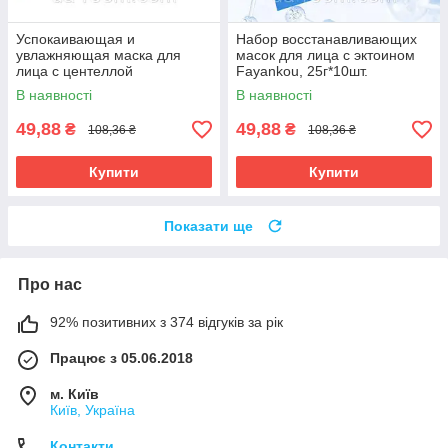
Успокаивающая и
Набор восстанавливающих
увлажняющая маска для
масок для лица с эктоином
лица с центеллой
Fayankou, 25г*10шт.
FaYanKou,30 мл × 10 шт.
В наявності
В наявності
49,88
49,88
₴
₴
108,36 ₴
108,36 ₴
Купити
Купити
Показати ще
Про нас
92% позитивних з 374 відгуків за рік
Працює з 05.06.2018
м. Київ
Київ, Україна
Контакти