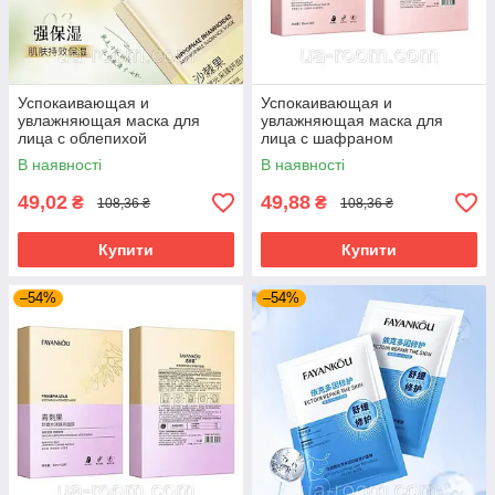
Успокаивающая и
Успокаивающая и
увлажняющая маска для
увлажняющая маска для
лица с облепихой
лица с шафраном
FaYanKou,30 мл × 10 шт.
FaYanKou,30 мл × 10 шт.
В наявності
В наявності
49,02
49,88
₴
₴
108,36 ₴
108,36 ₴
Купити
Купити
–54%
–54%