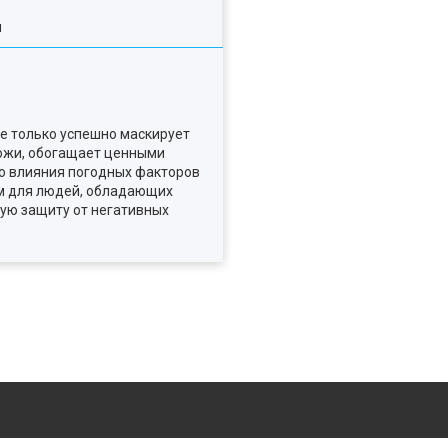
я
не только успешно маскирует
кожи, обогащает ценными
го влияния погодных факторов
м для людей, обладающих
ную защиту от негативных