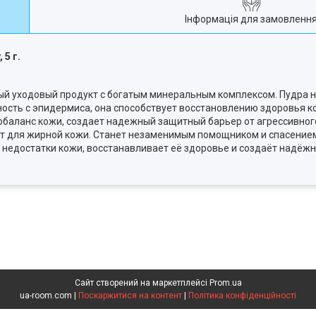
Інформація для замовленн
5 г.
тный уходовый продукт с богатым минеральным комплексом. Пудра 
ность с эпидермиса, она способствует восстановлению здоровья 
обаланс кожи, создает надежный защитный барьер от агрессивно
т для жирной кожи. Станет незаменимым помощником и спасение
 недостатки кожи, восстанавливает её здоровье и создаёт надёж
Сайт створений на маркетплейсі
Prom.ua
ua-room.com |
Поскаржитися на контент
|
Політика конфіденційності