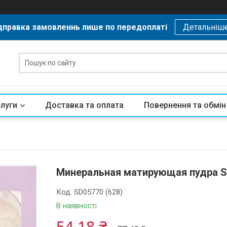
дправка замовленнь лише по передоплаті
Детальніш
слуги
Доставка та оплата
Повернення та обмін
Минеральная матирующая пудра Sado
Код:
SD05770 (628)
В наявності
54,18 ₴