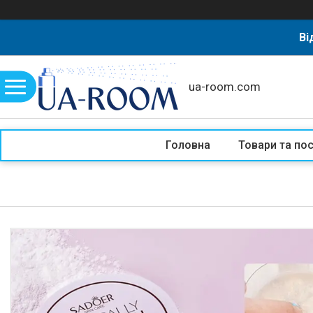
Ві
ua-room.com
Головна
Товари та по