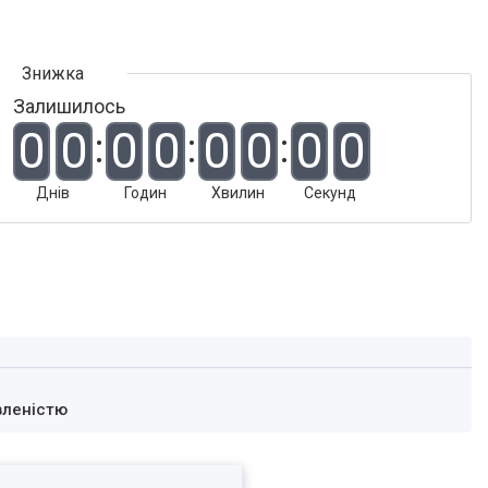
Залишилось
0
0
0
0
0
0
0
0
Днів
Годин
Хвилин
Секунд
вленістю