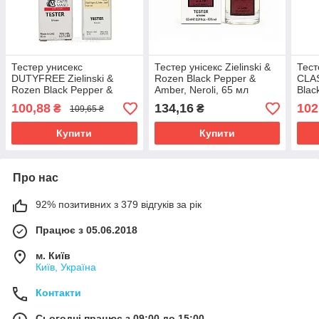
Тестер унисекс
Тестер унісекс Zielinski &
Тест
DUTYFREE Zielinski &
Rozen Black Pepper &
CLAS
Rozen Black Pepper &
Amber, Neroli, 65 мл
Blac
Amber, Neroli, 60 мл.
Nero
100,88
134,16
102
₴
₴
109,65 ₴
Купити
Купити
Про нас
92% позитивних з 379 відгуків за рік
Працює з 05.06.2018
м. Київ
Київ, Україна
Контакти
Сьогодні працює з 09:00 до 15:00