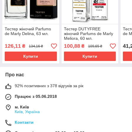
Тестер жіночий Parfums
Тестер DUTYFREE
Тест
de Marly Delina, 63 мл.
жіночий Parfums de Marly
de M
Meliora, 60 мл.
126,11
100,88
41,
₴
₴
134,16 ₴
109,65 ₴
Купити
Купити
Про нас
92% позитивних з 378 відгуків за рік
Працює з 05.06.2018
м. Київ
Київ, Україна
Контакти