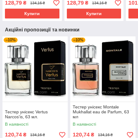
128,79
128,79
101
₴
₴
134,16 ₴
134,16 ₴
Купити
Купити
Акційні пропозиції та новинки
–10%
–10%
Тестер унісекс Montale
Тестер унісекс Vertus
Mukhallat eau de Parfum, 63
Narcos'is, 63 мл.
мл
В наявності
В наявності
120,74
120,74
₴
₴
134,16 ₴
134,16 ₴