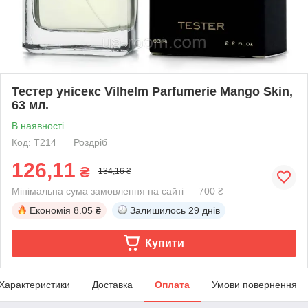
Тестер унісекс Vilhelm Parfumerie Mango Skin,
63 мл.
В наявності
Код: T214
Роздріб
126,11
₴
134,16 ₴
Мінімальна сума замовлення на сайті — 700 ₴
Економія
8.05 ₴
Залишилось
29 днів
Купити
Характеристики
Доставка
Оплата
Умови повернення