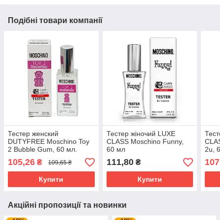
Подібні товари компанії
Тестер женский
Тестер жіночий LUXE
Тест
DUTYFREE Moschino Toy
CLASS Moschino Funny,
CLAS
2 Bubble Gum, 60 мл.
60 мл
2u, 
105,26
111,80
107
₴
₴
109,65 ₴
Купити
Купити
Акційні пропозиції та новинки