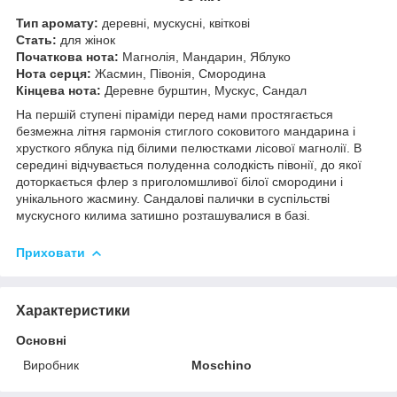
Тип аромату:
деревні, мускусні, квіткові
Cтать:
для жінок
Початкова нота:
Магнолія, Мандарин, Яблуко
Нота серця:
Жасмин, Півонія, Смородина
Кінцева нота:
Деревне бурштин, Мускус, Сандал
На першій ступені піраміди перед нами простягається
безмежна літня гармонія стиглого соковитого мандарина і
хрусткого яблука під білими пелюстками лісової магнолії. В
середині відчувається полуденна солодкість півонії, до якої
доторкається флер з приголомшливої білої смородини і
унікального жасмину. Сандалові палички в суспільстві
мускусного килима затишно розташувалися в базі.
Приховати
Характеристики
Основні
Виробник
Moschino