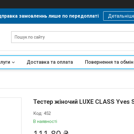
дправка замовленнь лише по передоплаті
Детальніш
слуги
Доставка та оплата
Повернення та обмін
Тестер жіночий LUXE CLASS Yves Sa
Код:
452
В наявності
111,80 ₴