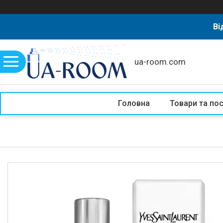
Ві
ua-room.com
Головна
Товари та по