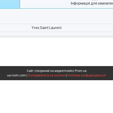
Інформація для замовле
Yves Saint Laurent
Сайт створений на маркетплейсі
Prom.ua
ua-room.com |
Поскаржитися на контент
|
Політика конфіденційності