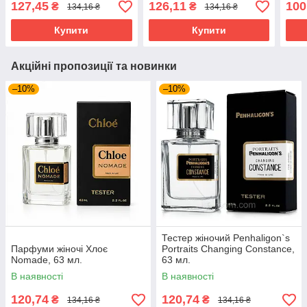
127,45
126,11
100
₴
₴
134,16 ₴
134,16 ₴
Купити
Купити
Акційні пропозиції та новинки
–10%
–10%
Тестер жіночий Penhaligon`s
Парфуми жіночі Хлоє
Portraits Changing Constance,
Nomade, 63 мл.
63 мл.
В наявності
В наявності
120,74
120,74
₴
₴
134,16 ₴
134,16 ₴