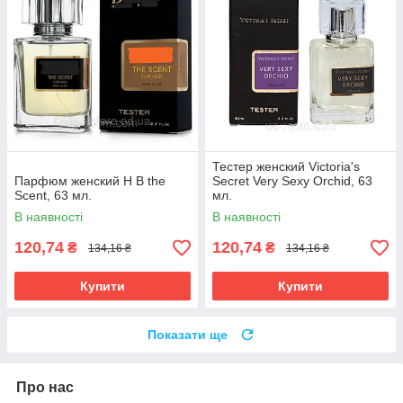
Тестер женский Victoria's
Парфюм женский H B the
Secret Very Sexy Orchid, 63
Scent, 63 мл.
мл.
В наявності
В наявності
120,74
120,74
₴
₴
134,16 ₴
134,16 ₴
Купити
Купити
Показати ще
Про нас