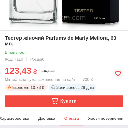
Тестер жіночий Parfums de Marly Meliora, 63
мл.
В наявності
Код: T110
Роздріб
123,43
₴
134,16 ₴
Мінімальна сума замовлення на сайті — 700 ₴
Економія
10.73 ₴
Залишилось
28 днів
Купити
Характеристики
Доставка
Оплата
Умови повернення