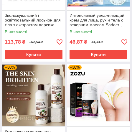
Зволожувальний і
Интенсивный увлажняющий
освітлювальний лосьйон для
крем для лица, рук и тела с
тіла з екстрактом персика
вечерним маслом Sadoer ,
Sadoer, 180 г
300 г.
В наявності
В наявності
113,78
46,87
₴
₴
162,54 ₴
90,30 ₴
Купити
Купити
–30%
–30%
Кокосовое смягчающее