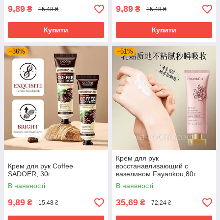
9,89
9,89
₴
₴
15,48 ₴
15,48 ₴
Купити
Купити
–36%
–51%
Крем для рук
Крем для рук Coffee
восстанавливающий с
SADOER, 30г.
вазелином Fayankou,80г.
В наявності
В наявності
9,89
35,69
₴
₴
15,48 ₴
72,24 ₴