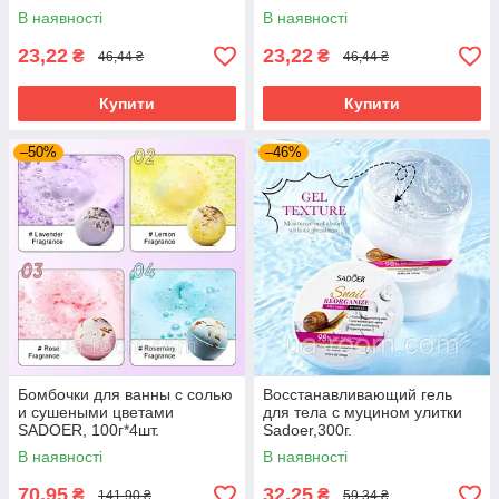
В наявності
В наявності
23,22
23,22
₴
₴
46,44 ₴
46,44 ₴
Купити
Купити
–50%
–46%
Бомбочки для ванны с солью
Восстанавливающий гель
и сушеными цветами
для тела с муцином улитки
SADOER, 100г*4шт.
Sadoer,300г.
В наявності
В наявності
70,95
32,25
₴
₴
141,90 ₴
59,34 ₴