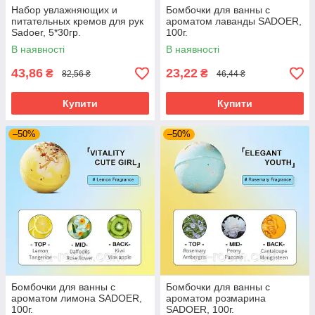
Набор увлажняющих и
Бомбочки для ванны с
питательных кремов для рук
ароматом лаванды SADOER,
Sadoer, 5*30гр.
100г.
В наявності
В наявності
43,86
23,22
₴
₴
82,56 ₴
46,44 ₴
Купити
Купити
–50%
–50%
Бомбочки для ванны с
Бомбочки для ванны с
ароматом лимона SADOER,
ароматом розмарина
100г.
SADOER, 100г.