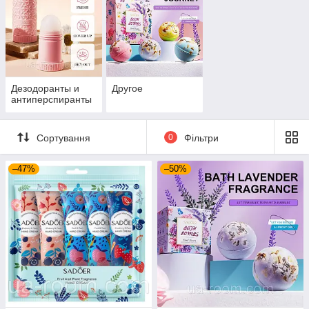
Дезодоранты и
Другое
антиперспиранты
Сортування
0
Фільтри
–47%
–50%