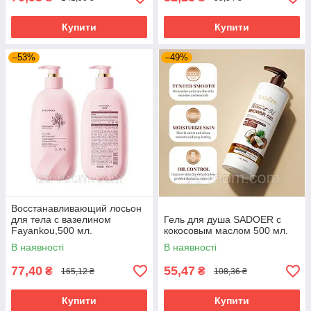
Купити
Купити
–53%
–49%
Восстанавливающий лосьон
для тела с вазелином
Гель для душа SADOER с
Fayankou,500 мл.
кокосовым маслом 500 мл.
В наявності
В наявності
77,40
55,47
₴
₴
165,12 ₴
108,36 ₴
Купити
Купити