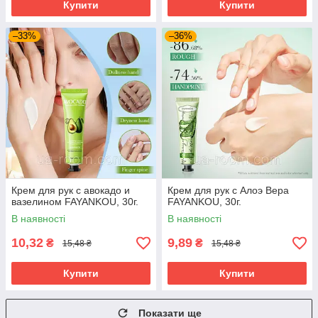
Купити
Купити
–33%
–36%
Крем для рук с авокадо и
Крем для рук с Алоэ Вера
вазелином FAYANKOU, 30г.
FAYANKOU, 30г.
В наявності
В наявності
10,32
9,89
₴
₴
15,48 ₴
15,48 ₴
Купити
Купити
Показати ще