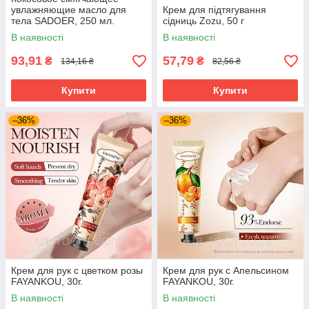
увлажняющие масло для
Крем для підтягування
тела SADOER, 250 мл.
сідниць Zozu, 50 г
В наявності
В наявності
93,91
57,79
₴
₴
134,16 ₴
82,56 ₴
Купити
Купити
–36%
–36%
Крем для рук с цветком розы
Крем для рук c Апельсином
FAYANKOU, 30г.
FAYANKOU, 30г.
В наявності
В наявності