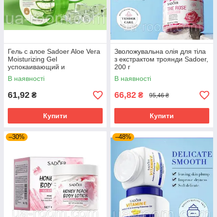
Гель с алое Sadoer Aloe Vera
Зволожувальна олія для тіла
Moisturizing Gel
з екстрактом троянди Sadoer,
успокаивающий и
200 г
увлажняющий, 300 г.
В наявності
В наявності
61,92
66,82
₴
₴
95,46 ₴
Купити
Купити
–30%
–48%