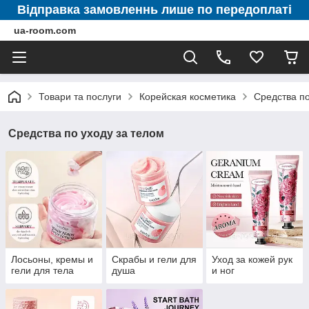
Відправка замовленнь лише по передоплаті
ua-room.com
Товари та послуги
Корейская косметика
Средства по
Средства по уходу за телом
Лосьоны, кремы и
Скрабы и гели для
Уход за кожей рук
гели для тела
душа
и ног