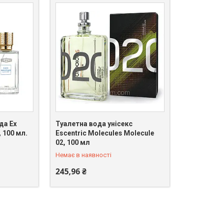
да Ex
Туалетна вода унісекс
, 100 мл.
Escentric Molecules Molecule
+380 (67) 398-64-94
02, 100 мл
Немає в наявності
245,96 ₴