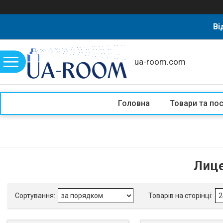
Ві
ua-room.com
Головна
Товари та по
Лице