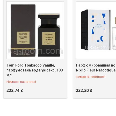
Tom Ford Toabacco Vanille,
Парфюмированная во
парфумована вода унісекс, 100
Nixilo Fleur Narcotique
+380 (67) 398-64-94
+380 (67) 398-64-94
мл.
Немає в наявності
Немає в наявності
222,74 ₴
232,20 ₴