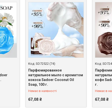
SD72522 (74)
SD724
Парфюмированное
Парфюми
doer
натуральное мыло с ароматом
натураль
.
кокоса Sadoer Coconut Oil
кофе Sado
+380 (67) 398-64-94
+380 (67)
Soap, 100 г.
г.
Немає в наявності
Немає в на
67,08 ₴
67,08 ₴