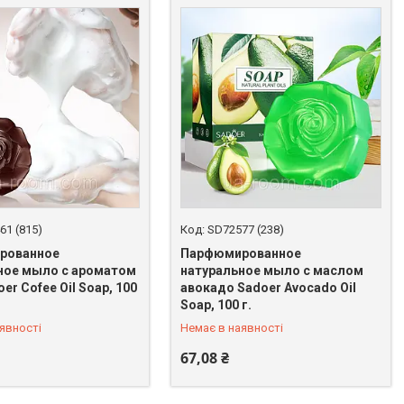
61 (815)
SD72577 (238)
рованное
Парфюмированное
ное мыло с ароматом
натуральное мыло с маслом
er Cofee Oil Soap, 100
авокадо Sadoer Avocado Oil
 398-64-94
+380 (67) 398-64-94
Soap, 100 г.
явності
Немає в наявності
67,08 ₴