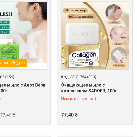
лось 28 днів
02 (156)
SD71754 (330)
е мыло с Алоэ Вера
Очищающее мыло с
00г.
коллагеном SADOER, 100г.
+380 (67) 398-64-94
і
Немає в наявності
77,40 ₴
77,40 ₴