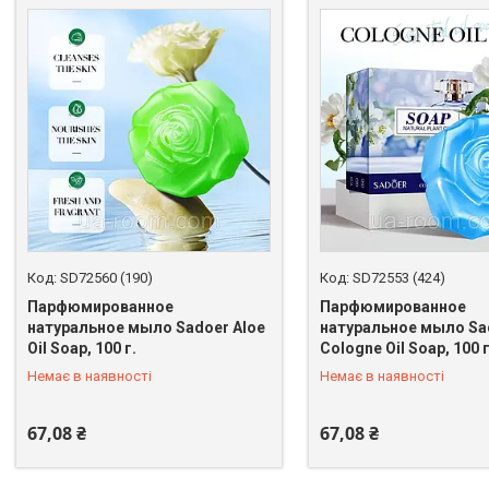
SD72560 (190)
SD72553 (424)
Парфюмированное
Парфюмированное
натуральное мыло Sadoer Aloe
натуральное мыло Sa
Oil Soap, 100 г.
Cologne Oil Soap, 100 г
+380 (67) 398-64-94
+380 (67) 398-64-94
Немає в наявності
Немає в наявності
67,08 ₴
67,08 ₴