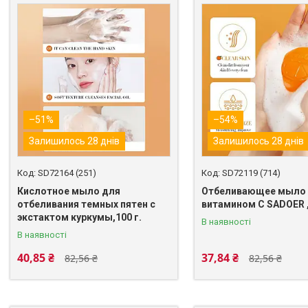
–51%
–54%
Залишилось 28 днів
Залишилось 28 днів
SD72164 (251)
SD72119 (714)
Кислотное мыло для
Отбеливающее мыло 
отбеливания темных пятен с
витамином С SADOER ,
экстактом куркумы,100 г.
В наявності
В наявності
40,85 ₴
37,84 ₴
82,56 ₴
82,56 ₴