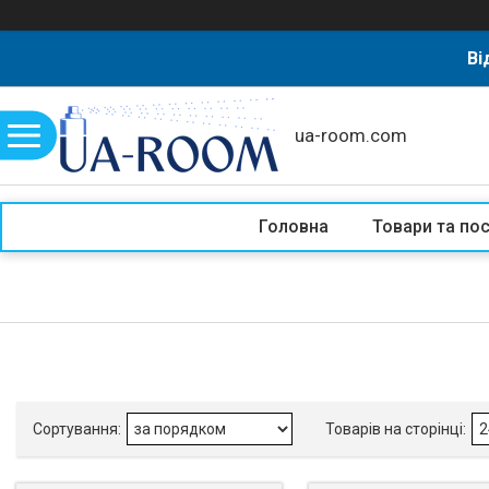
Ві
ua-room.com
Головна
Товари та по