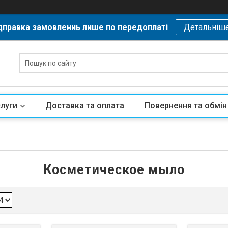
дправка замовленнь лише по передоплаті
Детальніш
слуги
Доставка та оплата
Повернення та обмін
Косметическое мыло