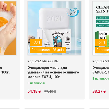
–30%
–51%
Залишилось 28 днів
Залиши
ZOZU49062 (707)
SD721
с
Очищающее мыло для
Очищающе
 100г.
умывания на основе ослиного
SADOER, 1
молока ZOZU, 100г.
В наявност
В наявності
54,18 ₴
38,27 ₴
77,40 ₴