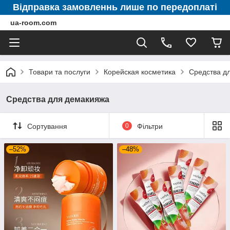
Відправка замовленнь лише по передоплаті
ua-room.com
Товари та послуги
Корейская косметика
Средства д
Средства для демакияжа
Сортування
0
Фільтри
–52%
–48%