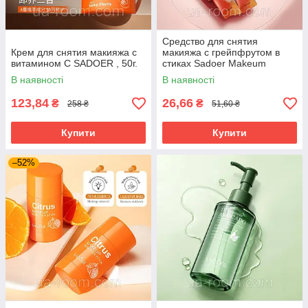
Средство для снятия
Крем для снятия макияжа с
макияжа с грейпфрутом в
витамином С SADOER , 50г.
стиках Sadoer Makeum
Remover Lotion, 10*5 мл.
В наявності
В наявності
123,84
26,66
₴
₴
258 ₴
51,60 ₴
Купити
Купити
–52%