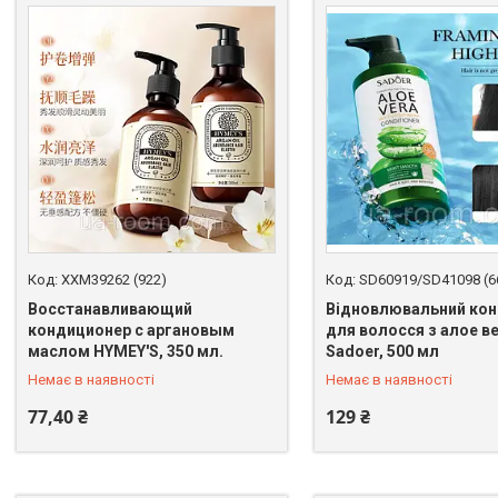
XXM39262 (922)
SD60919/SD41098 (6
Восстанавливающий
Відновлювальний кон
кондиционер с аргановым
для волосся з алое в
+380 (67) 398-64-94
+380 (67) 398-64-94
маслом HYMEY'S, 350 мл.
Sadoer, 500 мл
Немає в наявності
Немає в наявності
77,40 ₴
129 ₴