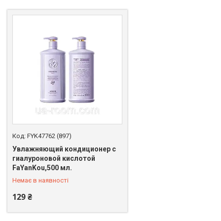
FYK47762 (897)
Увлажняющий кондиционер с
гиалуроновой кислотой
+380 (67) 398-64-94
FaYanKou,500 мл.
Немає в наявності
129 ₴