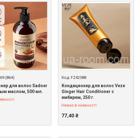
69 (864)
FZ42588
нер для волос Sadoer
Кондиционер для волос Veze
вым маслом, 500 мл.
Ginger Hair Conditioner с
 398-64-94
+380 (67) 398-64-94
имбирем, 250 г.
явності
Немає в наявності
77,40 ₴