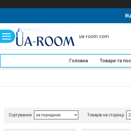
Ві
ua-room.com
Головна
Товари та по