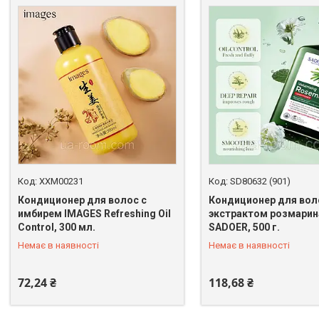
XXM00231
SD80632 (901)
Кондиционер для волос с
Кондиционер для вол
имбирем IMAGES Refreshing Oil
экстрактом розмарин
Control, 300 мл.
SADOER, 500 г.
+380 (67) 398-64-94
+380 (67) 398-64-94
Немає в наявності
Немає в наявності
72,24 ₴
118,68 ₴