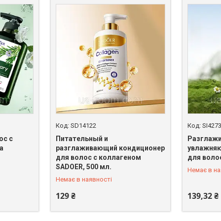
SD14122
SI4273
ос с
Питательный и
Разглаж
а
разглаживающий кондиционер
увлажня
для волос с коллагеном
для волос
+380 (67) 398-64-94
+380 (67)
SADOER, 500 мл.
Немає в на
Немає в наявності
129 ₴
139,32 ₴