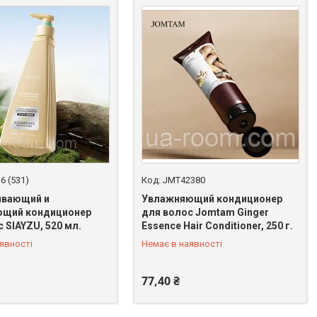
6 (531)
JMT42380
ивающий и
Увлажняющий кондиционер
ющий кондиционер
для волос Jomtam Ginger
 SIAYZU, 520 мл.
Essence Hair Conditioner, 250 г.
 398-64-94
+380 (67) 398-64-94
явності
Немає в наявності
77,40 ₴