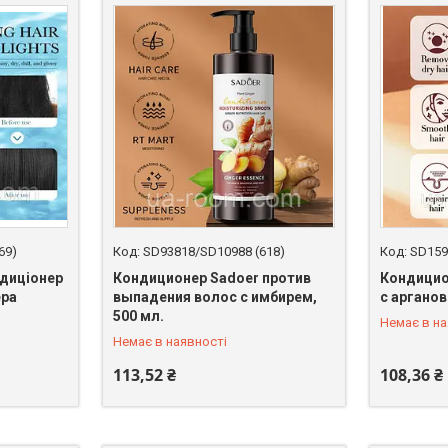
69)
SD93818/SD10988 (618)
SD159
диціонер
Кондиционер Sadoer против
Кондицио
ера
выпадения волос с имбирем,
с аргано
+380 (67) 398-64-94
+380 (67)
500 мл.
Немає в на
Немає в наявності
113,52 ₴
108,36 ₴