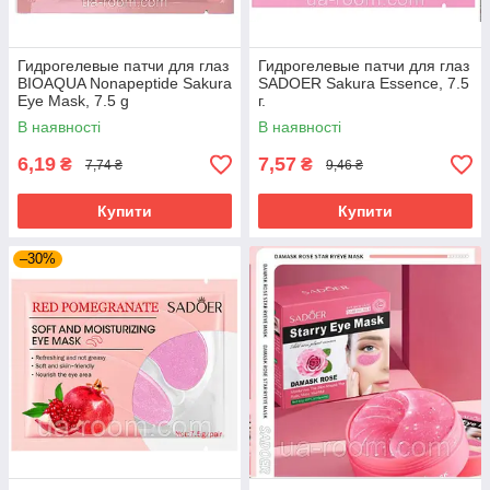
Гидрогелевые патчи для глаз
Гидрогелевые патчи для глаз
BIOAQUA Nonapeptide Sakura
SADOER Sakura Essence, 7.5
Eye Mask, 7.5 g
г.
В наявності
В наявності
6,19
7,57
₴
₴
7,74 ₴
9,46 ₴
Купити
Купити
–30%