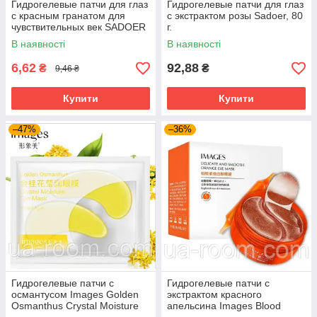
Гидрогелевые патчи для глаз
Гидрогелевые патчи для глаз
с красным гранатом для
с экстрактом розы Sadoer, 80
чувствительных век SADOER
г.
Red Pomegranate, 7.5 г.
В наявності
В наявності
6,62
92,88
₴
₴
9,46 ₴
Купити
Купити
–47%
–36%
Гидрогелевые патчи с
Гидрогелевые патчи с
османтусом Images Golden
экстрактом красного
Osmanthus Crystal Moisture
апельсина Images Blood