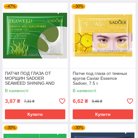
–47%
–30%
ПАТЧИ ПОД ГЛАЗА ОТ
Патчи под глаза от темных
МОРЩИН SADOER
кругов Caviar Essence
SEAWEED SHINING AND
Sadoer, 7.5 г.
SMOOTHING, 7.5 г.
В наявності
В наявності
3,87
6,62
₴
₴
7,31 ₴
9,46 ₴
Купити
Купити
–30%
–30%