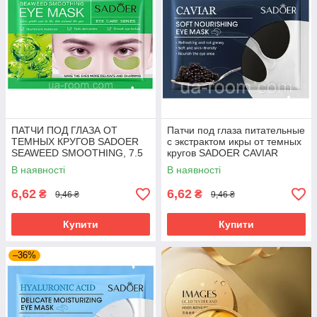
ПАТЧИ ПОД ГЛАЗА ОТ
Патчи под глаза питательные
ТЕМНЫХ КРУГОВ SADOER
с экстрактом икры от темных
SEAWEED SMOOTHING, 7.5
кругов SADOER CAVIAR
г.
SOFT NOURISHING, 7.5 г.
В наявності
В наявності
6,62
6,62
₴
₴
9,46 ₴
9,46 ₴
Купити
Купити
–36%