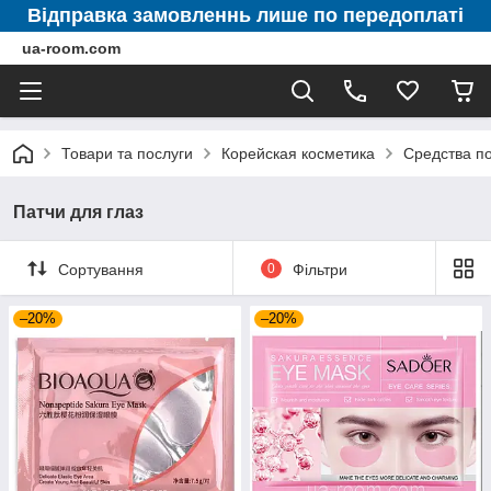
Відправка замовленнь лише по передоплаті
ua-room.com
Товари та послуги
Корейская косметика
Средства по
Патчи для глаз
Сортування
0
Фільтри
–20%
–20%