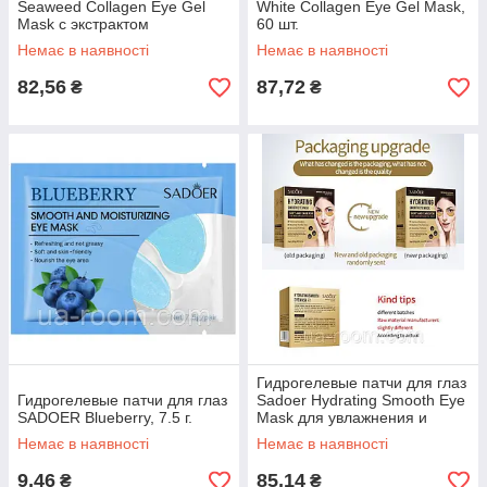
Seaweed Collagen Eye Gel
White Collagen Eye Gel Mask,
Mask с экстрактом
60 шт.
водорослей и коллагеном, 60
Немає в наявності
Немає в наявності
шт.
82,56
87,72
₴
₴
Гидрогелевые патчи для глаз
Гидрогелевые патчи для глаз
Sadoer Hydrating Smooth Eye
SADOER Blueberry, 7.5 г.
Mask для увлажнения и
питания, 80 г, 60 шт
Немає в наявності
Немає в наявності
9,46
85,14
₴
₴