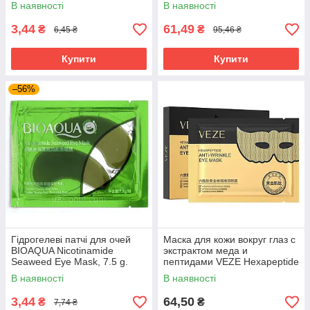
Eye Mask, 7,5 г.
Orange Eye Mask, 80 г.
В наявності
В наявності
3,44
61,49
₴
₴
6,45 ₴
95,46 ₴
Купити
Купити
–56%
Гідрогелеві патчі для очей
Маска для кожи вокруг глаз с
BIOAQUA Nicotinamide
экстрактом меда и
Seaweed Eye Mask, 7.5 g.
пептидами VEZE Hexapeptide
Gold Honeycomb Tender Eye
В наявності
В наявності
Mask, 10 г
3,44
64,50
₴
₴
7,74 ₴