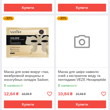
Купити
Купити
–30%
–30%
Маска для кожи вокруг глаз,
Маска для шкіри навколо
межбровной морщины и
очей з екстрактом меду та
носогубных складок Sadoer,
пептидами VEZE Hexapeptide
25 г.
Gold Honeycomb Tender Eye,
В наявності
В наявності
12,64
10,84
₴
₴
18,06 ₴
15,48 ₴
Купити
Купити