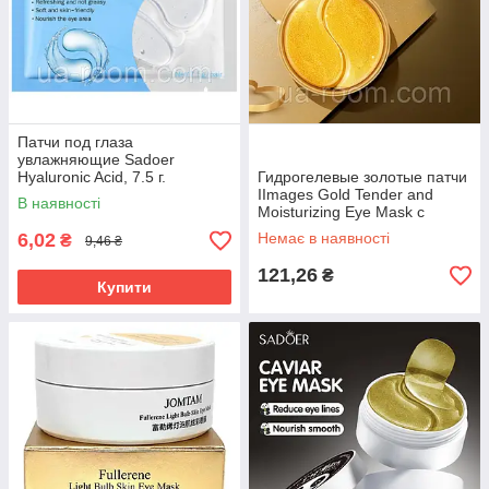
Патчи под глаза
увлажняющие Sadoer
Hyaluronic Acid, 7.5 г.
Гидрогелевые золотые патчи
IImages Gold Tender and
В наявності
Moisturizing Eye Mask c
коллагеном, 60 шт.
6,02
Немає в наявності
₴
9,46 ₴
121,26
₴
Купити