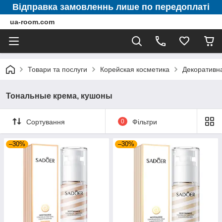
Відправка замовленнь лише по передоплаті
ua-room.com
Товари та послуги
Корейская косметика
Декоративн
Тональные крема, кушоны
Сортування
0
Фільтри
–30%
–30%