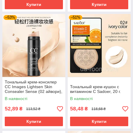
Купити
Купити
–53%
–51%
Тональный крем-консилер
СС Images Lightsen Skin
Тональный крем-кушон с
Consealer Sense (02 айвори),
витамином С Sadoer, 20 г.
30 мл.
В наявності
В наявності
52,89
58,48
₴
₴
113,52 ₴
118,68 ₴
Купити
Купити