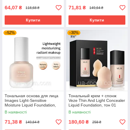
64,07
71,81
₴
₴
118,68 ₴
149,64 ₴
Купити
Купити
–52%
–30%
Тональная основа для лица
Тональный крем + спонж
Images Light-Sensitive
Veze Thin And Light Concealer
Moisture Liquid Foundation,
Liquid Foundation, тон 01
02 Ivory, 30 мл.
натуральный, 30мл.
В наявності
В наявності
71,38
180,60
₴
₴
149,64 ₴
258 ₴