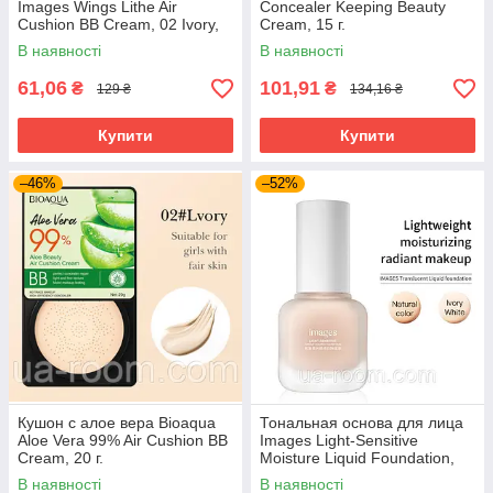
Images Wings Lithe Air
Concealer Keeping Beauty
Cushion BB Cream, 02 Ivory,
Cream, 15 г.
15 г.
В наявності
В наявності
61,06
101,91
₴
₴
129 ₴
134,16 ₴
Купити
Купити
–46%
–52%
Кушон с алое вера Bioaqua
Тональная основа для лица
Aloe Vera 99% Air Cushion BB
Images Light-Sensitive
Cream, 20 г.
Moisture Liquid Foundation,
01 Natural Color, 30 мл.
В наявності
В наявності