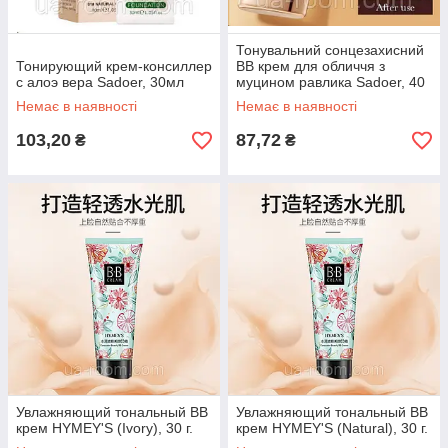
Тонувальний сонцезахисний
Тонирующий крем-консиллер
BB крем для обличчя з
с алоэ вера Sadoer, 30мл
муцином равлика Sadoer, 40
г
Немає в наявності
Немає в наявності
103,20
87,72
₴
₴
Увлажняющий тональный BB
Увлажняющий тональный BB
крем HYMEY'S (Ivory), 30 г.
крем HYMEY'S (Natural), 30 г.